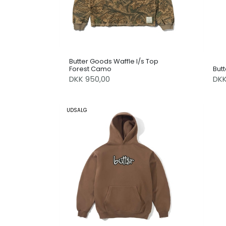
Butter Goods Waffle l/s Top
Forest Camo
But
DKK 950,00
DK
UDSALG