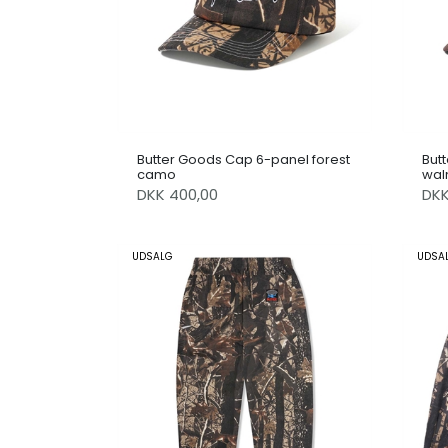
Butter Goods Cap 6-panel forest
But
camo
wal
DKK 400,00
DK
UDSALG
UDSA