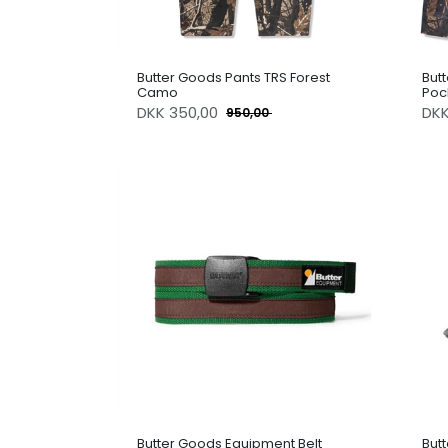
Butter Goods Pants TRS Forest
But
Camo
Poc
DKK
350,00
DK
950,00
Butter Goods Equipment Belt
But