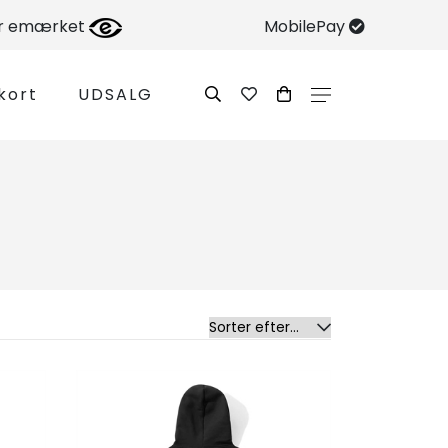
er emærket
MobilePay
kort
UDSALG