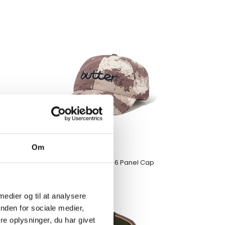
Om
Butter Goods Alpine 6 Panel Cap
Camo
DKK 400,00
 medier og til at analysere
nden for sociale medier,
UDSALG
e oplysninger, du har givet