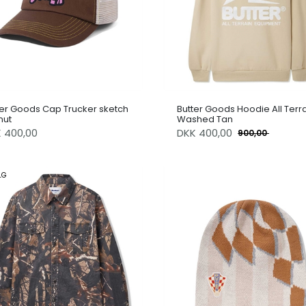
ter Goods Cap Trucker sketch
Butter Goods Hoodie All Terr
nut
Washed Tan
K 400,00
DKK
400,00
900,00
LG