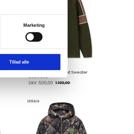
Marketing
Tillad alle
Butter Goods Surf Knit Sweater
Seaweed
DKK
500,00
1.100,00
UDSALG