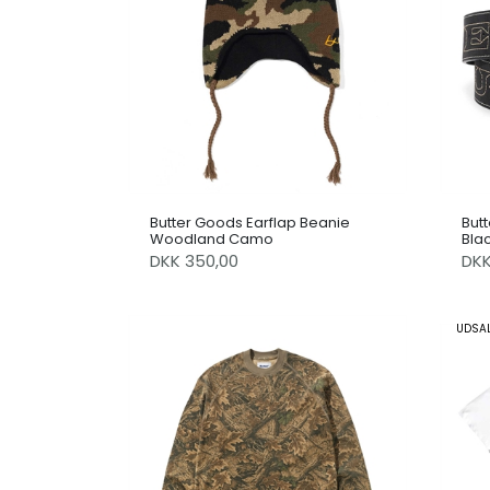
Butter Goods Earflap Beanie
Butt
Woodland Camo
Bla
DKK 350,00
DK
UDSA