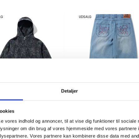
LG
UDSALG
Detaljer
ter Goods Woods Camo Zip-
Butter Goods Blotch Denim
u Hood Washed Black
Jeans Streaky Blue
K
625,00
DKK
500,00
ookies
1.200,00
950,00
se vores indhold og annoncer, til at vise dig funktioner til sociale
oplysninger om din brug af vores hjemmeside med vores partnere i
UDSALG
ysepartnere. Vores partnere kan kombinere disse data med andr