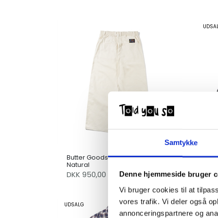
UDSA
Samtykke
Butter Goods Wide Leg Pants
But
Natural
Thr
DKK 950,00
DK
Denne hjemmeside bruger c
Vi bruger cookies til at tilpas
vores trafik. Vi deler også 
UDSALG
annonceringspartnere og anal