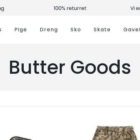
ng
100% returret
Vi 
s
Pige
Dreng
Sko
Skate
Gave
Butter Goods