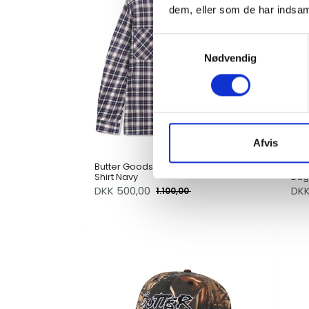
dem, eller som de har indsaml
Samtykkevalg
Nødvendig
Afvis
Butter Goods Equipment Plaid
But
Shirt Navy
Bag
DKK
500,00
DK
1.100,00