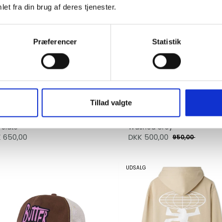
et fra din brug af deres tjenester.
Præferencer
Statistik
Tillad valgte
ter Goods Express Shoulder
Butter Goods Jeans Bronco
 Slate
Washed Grey
K 650,00
DKK
500,00
950,00
UDSALG