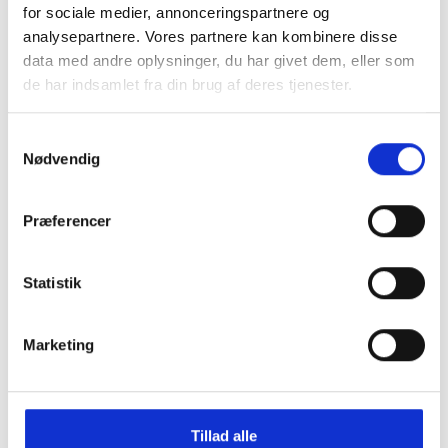
for sociale medier, annonceringspartnere og
KEEN Jasper Zionic M Safari - Sky Captain
analysepartnere. Vores partnere kan kombinere disse
DKK
1.300,00
data med andre oplysninger, du har givet dem, eller som
de har indsamlet fra din brug af deres tjenester.
Material
Samtykkevalg
Leather upper
Nødvendig
Breathable mesh lining
Non-marking multi-directional lugs for increased traction
CARE
Præferencer
Gently brush leather with a soft bristle brush or hand towel to
remove loose dirt and debris. Tough stains may require a
leather cleaner.
Statistik
Marketing
Tillad alle