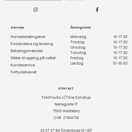
Genveje
Åbningstider
Handelsbetingelser
Mandag
10-17.30
Tirsdag
10-17.30
Forsendelse og levering
Onsdag
10-17.30
Betalingsmetoder
Torsdag
10-17.30
Sikker shopping på nettet
Fredag
10-17.30
Lørdag
10-15.00
Kundeservice
Fortrydelsesret
KONTAKT
ToldYouSo v/Trine Sondrup
Nørregade 17
7500 Holstebro
CVR: 27814719
23 37 27 84 (Hverdage 10-16)