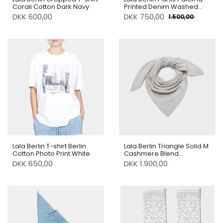
Corali Cotton Dark Navy
Printed Denim Washed
Blue Leo
DKK 600,00
DKK
750,00
1.500,00
Lala Berlin T-shirt Berlin
Lala Berlin Triangle Solid M
Cotton Photo Print White
Cashmere Blend
Alabastro
DKK 650,00
DKK 1.900,00