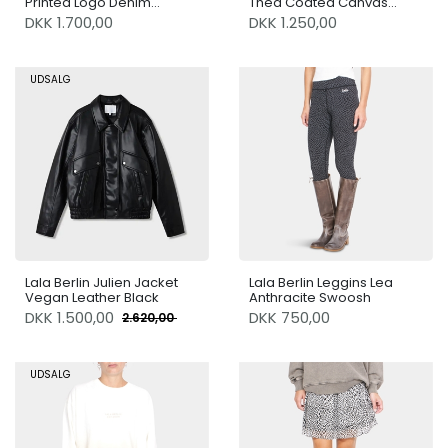
Printed Logo Denim
Thea Coated Canvas
Washed Blue
Black
DKK 1.700,00
DKK 1.250,00
UDSALG
Lala Berlin Julien Jacket
Lala Berlin Leggins Lea
Vegan Leather Black
Anthracite Swoosh
DKK
1.500,00
DKK 750,00
2.620,00
UDSALG