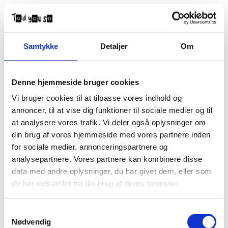
Samtykke
Detaljer
Om
Denne hjemmeside bruger cookies
Vi bruger cookies til at tilpasse vores indhold og
annoncer, til at vise dig funktioner til sociale medier og til
Lala Berlin Cube Athena
Lala Berlin Cube
at analysere vores trafik. Vi deler også oplysninger om
Lala Polka Blue XS
Holographic Pastel
Multicolor
DKK 370,00
DKK 520,00
din brug af vores hjemmeside med vores partnere inden
for sociale medier, annonceringspartnere og
analysepartnere. Vores partnere kan kombinere disse
UDSALG
data med andre oplysninger, du har givet dem, eller som
de har indsamlet fra din brug af deres tjenester.
Samtykkevalg
Nødvendig