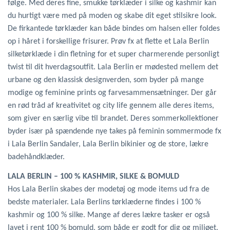
følge. Med deres fine, smukke tørklæder i silke og kashmir kan
du hurtigt være med på moden og skabe dit eget stilsikre look.
De firkantede tørklæder kan både bindes om halsen eller foldes
op i håret i forskellige frisurer. Prøv fx at flette et Lala Berlin
silketørklæde i din fletning for et super charmerende personligt
twist til dit hverdagsoutfit.
Lala Berlin er mødested mellem det
urbane og den klassisk designverden, som byder på mange
modige og feminine prints og farvesammensætninger. Der går
en rød tråd af kreativitet og city life gennem alle deres items,
som giver en særlig vibe til brandet. Deres sommerkollektioner
byder især på spændende nye takes på feminin sommermode fx
i Lala Berlin Sandaler, Lala Berlin bikinier og de store, lækre
badehåndklæder.
LALA BERLIN – 100 % KASHMIR, SILKE & BOMULD
Hos Lala Berlin skabes der modetøj og mode items ud fra de
bedste materialer. Lala Berlins tørklæderne findes i 100 %
kashmir og 100 % silke. Mange af deres lækre tasker er også
lavet i rent 100 % bomuld, som både er godt for dig og miljøet.