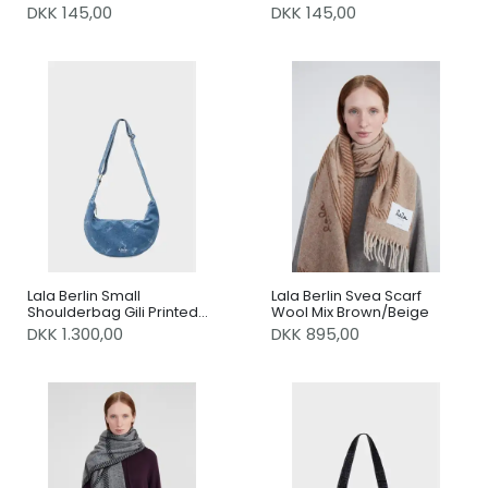
DKK 145,00
DKK 145,00
Lala Berlin Small
Lala Berlin Svea Scarf
Shoulderbag Gili Printed
Wool Mix Brown/Beige
Logo Denim Washed Blue
DKK 1.300,00
DKK 895,00