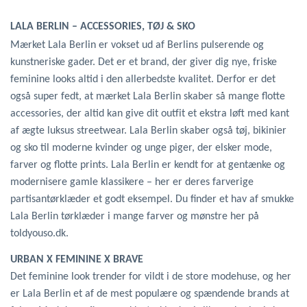
LALA BERLIN – ACCESSORIES, TØJ & SKO
Mærket Lala Berlin er vokset ud af Berlins pulserende og
kunstneriske gader. Det er et brand, der giver dig nye, friske
feminine looks altid i den allerbedste kvalitet. Derfor er det
også super fedt, at mærket Lala Berlin skaber så mange flotte
accessories, der altid kan give dit outfit et ekstra løft med kant
af ægte luksus streetwear. Lala Berlin skaber også tøj, bikinier
og sko til moderne kvinder og unge piger, der elsker mode,
farver og flotte prints. Lala Berlin er kendt for at gentænke og
modernisere gamle klassikere – her er deres farverige
partisantørklæder et godt eksempel. Du finder et hav af smukke
Lala Berlin tørklæder i mange farver og mønstre her på
toldyouso.dk.
URBAN X FEMININE X BRAVE
Det feminine look trender for vildt i de store modehuse, og her
er Lala Berlin et af de mest populære og spændende brands at