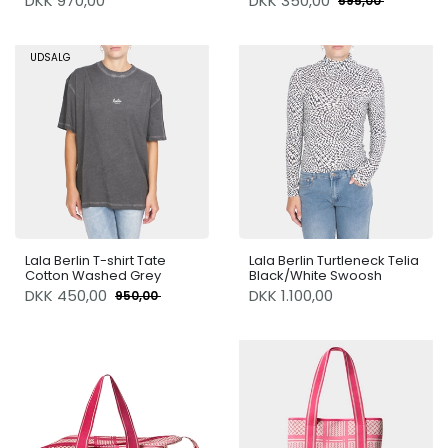
DKK 970,00
DKK
350,00
595,00
UDSALG
Lala Berlin T-shirt Tate
Lala Berlin Turtleneck Telia
Cotton Washed Grey
Black/White Swoosh
DKK
450,00
DKK 1.100,00
950,00