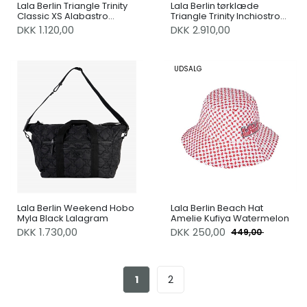
Lala Berlin Triangle Trinity
Lala Berlin tørklæde
Classic XS Alabastro
Triangle Trinity Inchiostro
Offwhite
Black M
DKK 1.120,00
DKK 2.910,00
UDSALG
Lala Berlin Weekend Hobo
Lala Berlin Beach Hat
Myla Black Lalagram
Amelie Kufiya Watermelon
DKK 1.730,00
DKK
250,00
449,00
1
2