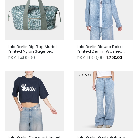
Lala Berlin Big Bag Muriel
Lala Berlin Blouse Bekki
Printed Nylon Sage Leo
Printed Denim Washed
Blue Leo
DKK 1.400,00
DKK
1.000,00
1.700,00
UDSALG
Lala Berlin Cropped T-shirt
Lala Berlin Pants Paloma