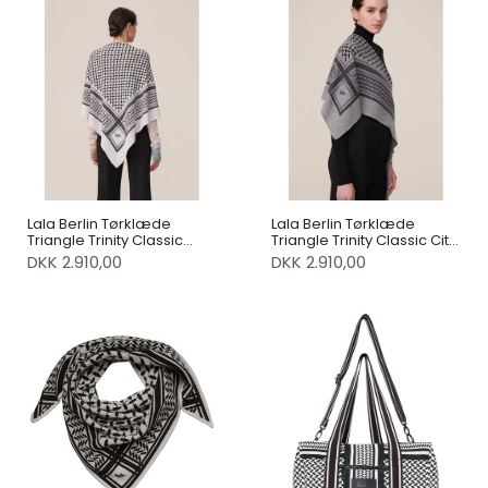
Lala Berlin Tørklæde
Lala Berlin Tørklæde
Triangle Trinity Classic
Triangle Trinity Classic City
Alabastro Off White M
Middlegrey Melange M
DKK 2.910,00
DKK 2.910,00