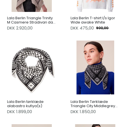
Lala Berlin Triangle Trinity
Lala Berlin T-shirt l/s Igor
M Casmere Stradivari dark
Wide awake White
Brown Melange
DKK 2.920,00
DKK
475,00
900,00
Lala Berlin tørklæde
Lala Berlin Tørklæde
alabastro kufiya(s)
Triangle City Middlegrey
Melange S
DKK 1.899,00
DKK 1.850,00