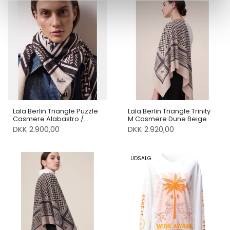
Lala Berlin Triangle Puzzle
Lala Berlin Triangle Trinity
Casmere Alabastro /
M Casmere Dune Beige
Antracite
DKK 2.900,00
DKK 2.920,00
UDSALG