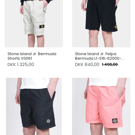
Stone Island Jr. Bermuda
Stone Island Jr. Felpa
Shorts V0061
Bermuda L1-S16-62000-
04-S0308
DKK 1.325,00
DKK
840,00
1.400,00