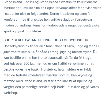
Stone Island T-shirts og Stone Island Sweatshirts kollektionerne.
Mærket har udviklet sine helt egne farveopskrifter for at vise vejen
i stedet for altid at følge andre. Deres kreativitet og sans for
komfort er med til at skabe helt unikke stiludtryk i streetwear
moden og yndlings items for modebevidste unge, der også elsker
sport og fysisk udfoldelse.
SHOP STREETWEAR TIL UNGE HOS TOLDYOUSO.DK
Hos toldyouso.dk finder du Stone Island til børn, unge og teens i
juniorstørrelser: 8-14 år både i dreng, pige og unisex styles.
Du
kan bestille online her fra toldyouso.dk, så får du fri fragt
ved køb over 300 kr., men du er også altid velkommen til at
besøge vores fine butik i Holstebro, hvor hylderne er fyldt
med de fedeste streetwear mærker, som du kan krydse og
matche med Stone Island. Vi står altid klar til at hjælpe og
vægter den personlige service højt både i butikken og på vores
webshop.