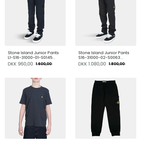
Stone Island Junior Pants
Stone Island Junior Pants
L1-S16-31000-01-S0145
S16-31000-02-S0063
V0020
V0029
DKK
960,00
DKK
1.080,00
1.600,00
1.800,00