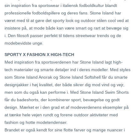
sin inspiration fra sportswear i italiensk fodboldkultur blandt
professionelle fodboldspillere og deres fans. Stone Island har
været med til at gøre det sporty look og outdoor stilen cool ved at
insistere på, at mode både kan være smart og rart at bevæge sig
i. Den filosofi passer perfekt til tidens streetwear trends og de
modebevidste unge.
SPORTY X FASHION X HIGH-TECH
Med inspiration fra sportsverdenen har Stone Island lagt high-
tech materialer og smarte detaljer ind i deres modeller. Med styles
som Stone Island Anorak og Stone Island Softshell får du smarte
designjakker i høj kvalitet, der både sikrer dig mod vind og vejr,
men som du også kan performe i. Med Stone Island Swim Shorts
får du badeshorts, der kombinerer sport, bevægelse og godt
design. Mærket er i den grad et af modeverdenens eksempler på
at tænke hele vejen rundt og forene outdoor aktiviteter med
fashion og hotte modetendenser.
Brandet er også kendt for sine flotte farver og mange nuancer i