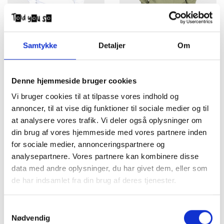
Stone Island Jr. Sweatshirt
Stone Island Jr. Sweatshirt
Samtykke
Detaljer
Om
V0001 White
V0058
DKK
625,00
DKK 1.150,00
1.150,00
Denne hjemmeside bruger cookies
UDSALG
Vi bruger cookies til at tilpasse vores indhold og
annoncer, til at vise dig funktioner til sociale medier og til
at analysere vores trafik. Vi deler også oplysninger om
din brug af vores hjemmeside med vores partnere inden
for sociale medier, annonceringspartnere og
analysepartnere. Vores partnere kan kombinere disse
data med andre oplysninger, du har givet dem, eller som
de har indsamlet fra din brug af deres tjenester.
Stone Island Jr. Sweatshirt
Stone Island Jr. sweatshirt
V0141
V014A
DKK
780,00
DKK 1.300,00
1.300,00
Samtykkevalg
Nødvendig