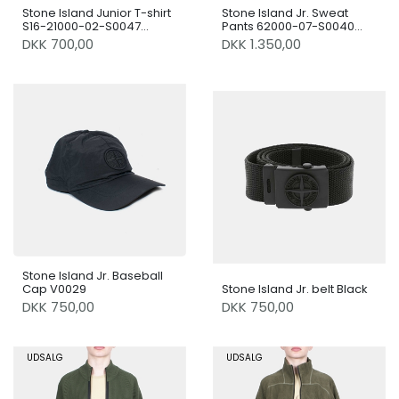
Stone Island Junior T-shirt
Stone Island Jr. Sweat
S16-21000-02-S0047
Pants 62000-07-S0040
V0020
V0029
DKK 700,00
DKK 1.350,00
Stone Island Jr. Baseball
Cap V0029
Stone Island Jr. belt Black
DKK 750,00
DKK 750,00
UDSALG
UDSALG