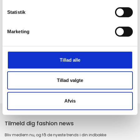
Statistik
Marketing
GRATIS FRAGT PÅ KØB OVER 300,-
På ordre under er fragtprisen 29,-
Tillad alle
HURTIG LEVERING 1-3 HVERDAGE
Ved bestilling inden kl. 16.00
KUNDESERVICE & SUPPORT
Tillad valgte
Ring på 23 37 27 84
14 DAGES fortrydelsesret
Afvis
100% returret
Tilmeld dig fashion news
Bliv medlem nu, og få de nyeste trends i din indbakke