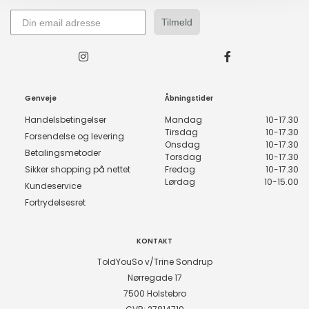
Tilmeld
Genveje
Åbningstider
Handelsbetingelser
Mandag
10-17.30
Tirsdag
10-17.30
Forsendelse og levering
Onsdag
10-17.30
Betalingsmetoder
Torsdag
10-17.30
Sikker shopping på nettet
Fredag
10-17.30
Lørdag
10-15.00
Kundeservice
Fortrydelsesret
KONTAKT
ToldYouSo v/Trine Sondrup
Nørregade 17
7500 Holstebro