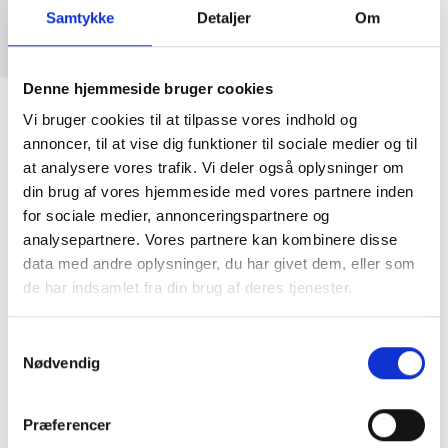
Samtykke
Detaljer
Om
Denne hjemmeside bruger cookies
Ace Trucks x Carhartt WIP AF1
Vi bruger cookies til at tilpasse vores indhold og
DKK
600,00
annoncer, til at vise dig funktioner til sociale medier og til
at analysere vores trafik. Vi deler også oplysninger om
din brug af vores hjemmeside med vores partnere inden
Ace Skate trucks - model AF1 Carhartt WIP collab.
for sociale medier, annonceringspartnere og
analysepartnere. Vores partnere kan kombinere disse
Str 44 passer til boards str. 8,20 - 8,40
data med andre oplysninger, du har givet dem, eller som
Str 55 passer til boards str. 8,40 - 8,60
de har indsamlet fra din brug af deres tjenester.
NB - Prisen er for et sæt.
Samtykkevalg
Nødvendig
Præferencer