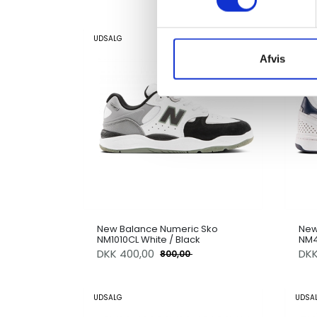
UDSALG
UDSA
Afvis
New Balance Numeric Sko
New
NM1010CL White / Black
NM4
DKK
400,00
DK
800,00
UDSALG
UDSA