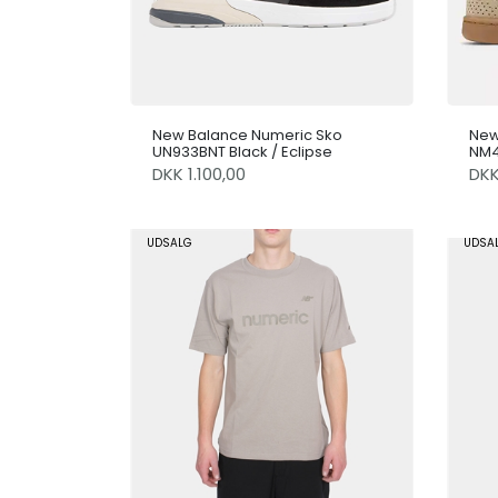
New Balance Numeric Sko
New
UN933BNT Black / Eclipse
NM4
DKK 1.100,00
DK
UDSALG
UDSA