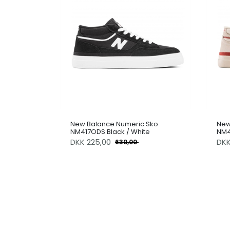
New Balance Numeric Sko
New
NM417ODS Black / White
NM4
DKK
225,00
DK
630,00