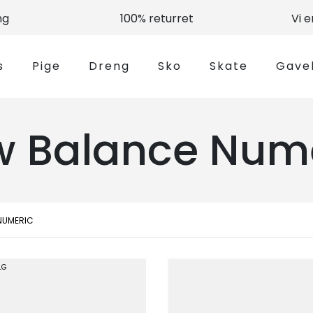
ng
100% returret
Vi 
s
Pige
Dreng
Sko
Skate
Gave
 Balance Num
NUMERIC
LG