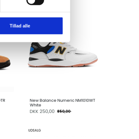
UDSALG
Tillad alle
0TR
New Balance Numeric NM1010WT
White
DKK
250,00
850,00
UDSALG