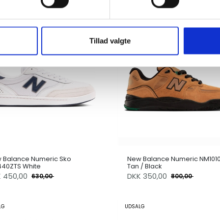
LG
UDSALG
Tillad valgte
 Balance Numeric Sko
New Balance Numeric NM101
40ZTS White
Tan / Black
K
450,00
DKK
350,00
630,00
800,00
LG
UDSALG