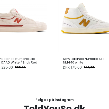
 Balance Numeric Sko
New Balance Numeric Sko
17AAD White / Brick Red
NM440 white
K
225,00
DKK
175,00
630,00
670,00
Følg os på instagram
ToldYouSo.dk