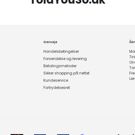
Genveje
Åbn
Handelsbetingelser
Ma
Ti
Forsendelse og levering
On
Betalingsmetoder
To
Sikker shopping på nettet
Fr
Lø
Kundeservice
Fortrydelsesret