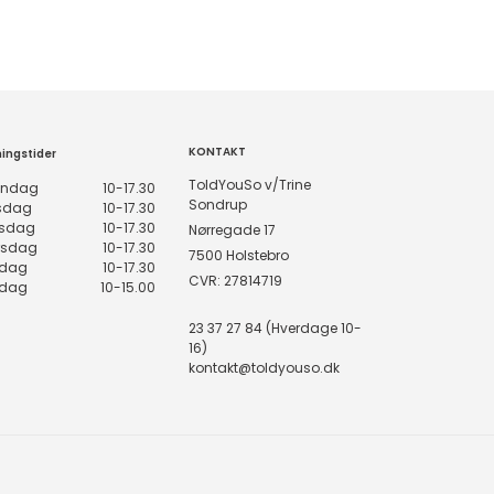
KONTAKT
ingstider
ToldYouSo v/Trine
ndag
10-17.30
Sondrup
rsdag
10-17.30
sdag
10-17.30
Nørregade 17
rsdag
10-17.30
7500 Holstebro
edag
10-17.30
CVR: 27814719
rdag
10-15.00
23 37 27 84 (Hverdage 10-
16)
kontakt@toldyouso.dk