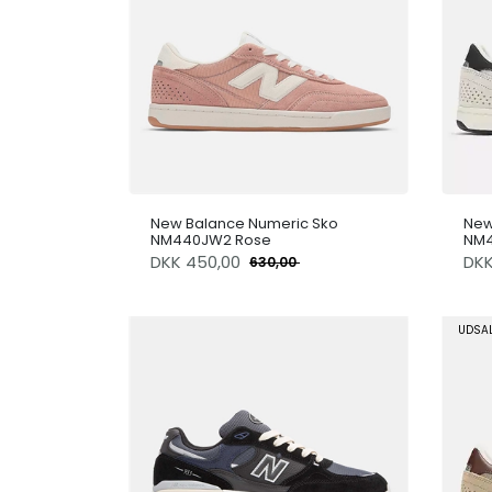
New Balance Numeric Sko
New
NM440JW2 Rose
NM4
DKK
450,00
DK
630,00
UDSA