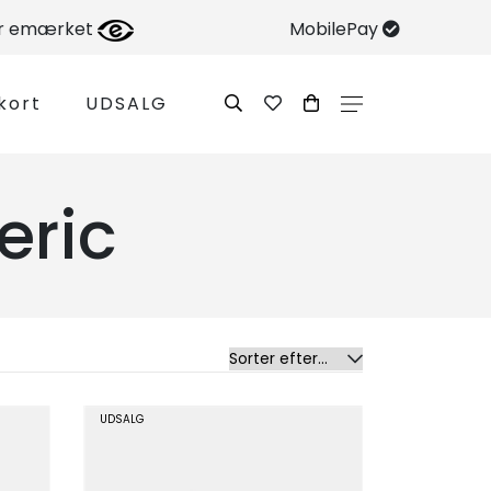
er emærket
MobilePay
kort
UDSALG
eric
UDSALG