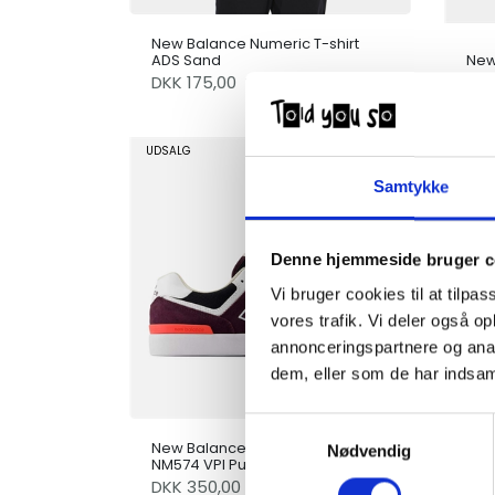
New Balance Numeric T-shirt
ADS Sand
New
DKK
175,00
DK
350,00
UDSALG
UDSA
Samtykke
Denne hjemmeside bruger c
Vi bruger cookies til at tilpas
vores trafik. Vi deler også 
annonceringspartnere og anal
dem, eller som de har indsaml
Samtykkevalg
New Balance Numeric Sko
New
Nødvendig
NM574 VPI Purple
NM1
DKK
350,00
DK
750,00