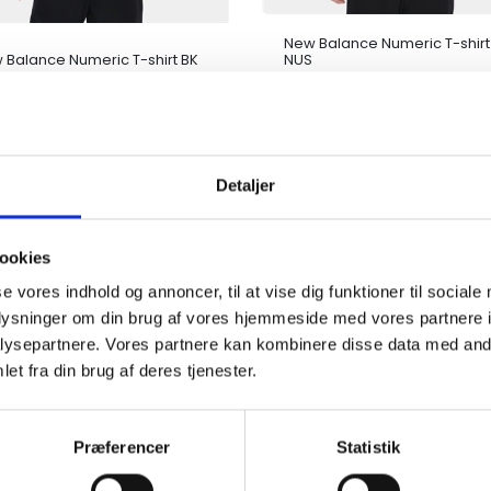
New Balance Numeric T-shirt
 Balance Numeric T-shirt BK
NUS
K
175,00
DKK
175,00
350,00
350,00
LG
UDSALG
Detaljer
ookies
se vores indhold og annoncer, til at vise dig funktioner til sociale
oplysninger om din brug af vores hjemmeside med vores partnere i
ysepartnere. Vores partnere kan kombinere disse data med andr
et fra din brug af deres tjenester.
 Balance Numeric Sko
New Balance Numeric Sko
Præferencer
Statistik
010WB White / Black
NM440FGR Green
K
350,00
DKK
350,00
800,00
630,00