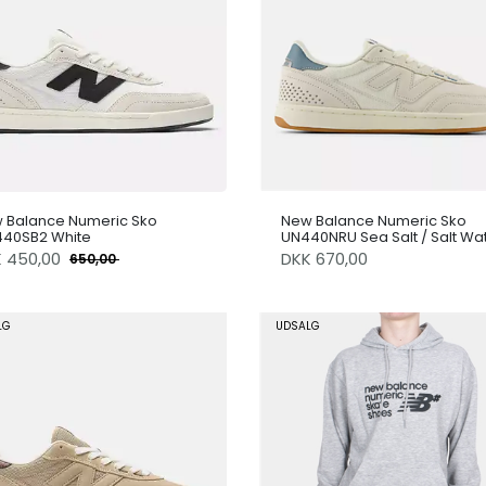
 Balance Numeric Sko
New Balance Numeric Sko
40SB2 White
UN440NRU Sea Salt / Salt Wa
K
450,00
DKK 670,00
650,00
LG
UDSALG