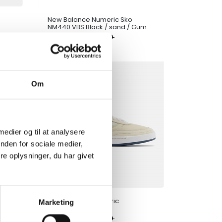
New Balance Numeric Sko
NM440 VBS Black / sand / Gum
DKK
400,00
630,00
UDSALG
Om
 medier og til at analysere
nden for sociale medier,
e oplysninger, du har givet
New Balance Numeric
Marketing
NM440WSL
DKK
350,00
600,00