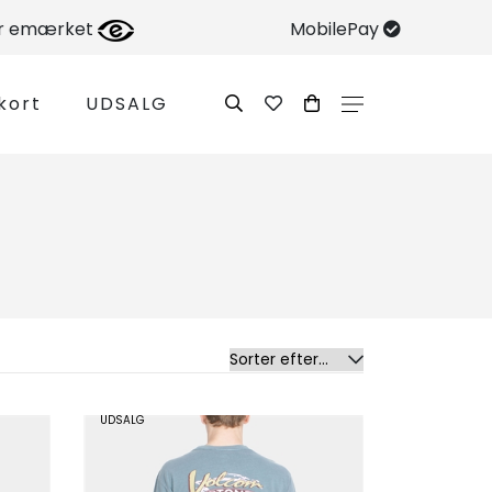
er emærket
MobilePay
kort
UDSALG
g
UDSALG