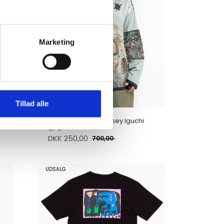
Marketing
Tillad alle
Volcom Hockey Jersey Iguchi
CPG
DKK
250,00
700,00
UDSALG