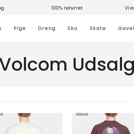
ng
100% returret
Vi 
s
Pige
Dreng
Sko
Skate
Gave
Volcom Udsal
LG
UDSALG