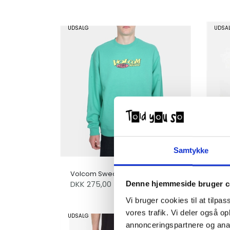
UDSALG
UDSA
Samtykke
Volc
Volcom Sweatshirt Watanite Mint
Whi
DKK
275,00
DK
Denne hjemmeside bruger c
550,00
Vi bruger cookies til at tilpas
vores trafik. Vi deler også 
UDSALG
UDSA
annonceringspartnere og anal