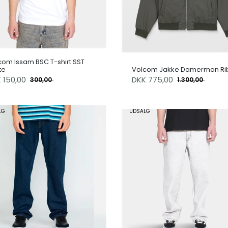
com Issam BSC T-shirt SST
te
Volcom Jakke Damerman Ri
K
150,00
DKK
775,00
300,00
1.300,00
LG
UDSALG