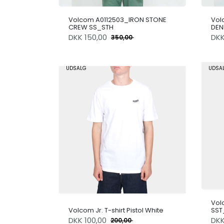
Volcom A0112503_IRON STONE
Vol
CREW SS_STH
DEN
DKK
150,00
DK
350,00
UDSALG
UDSA
Vol
Volcom Jr. T-shirt Pistol White
SST
DKK
100,00
DK
200,00