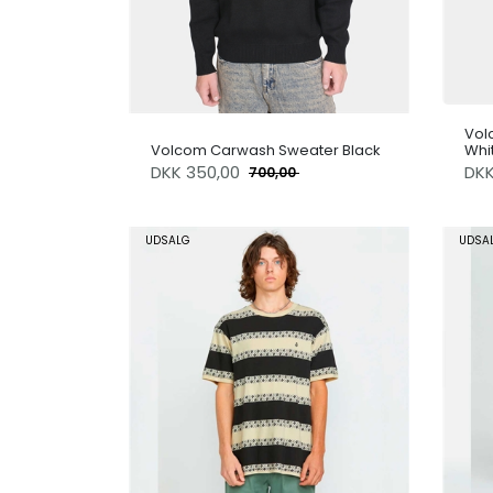
Vol
Volcom Carwash Sweater Black
Whi
DKK
350,00
DK
700,00
UDSALG
UDSA