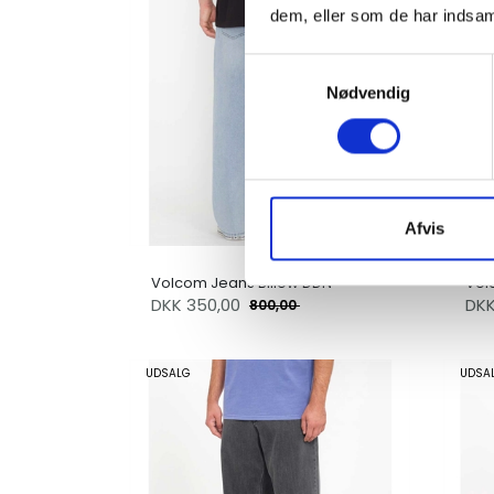
dem, eller som de har indsaml
Samtykkevalg
Nødvendig
Afvis
Volcom Jeans Billow DDN
Vol
DKK
350,00
DK
800,00
UDSALG
UDSA