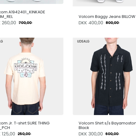
com A1942401_KINKADE
IM_REL
Volcom Baggy Jeans BILLOW
K
260,00
DKK
400,00
700,00
800,00
LG
UDSALG
com Jr. T-shirt SURE THING
Volcom Shirt s/s Bayamosto
_PCH
Black
K
125,00
DKK
300,00
250,00
600,00