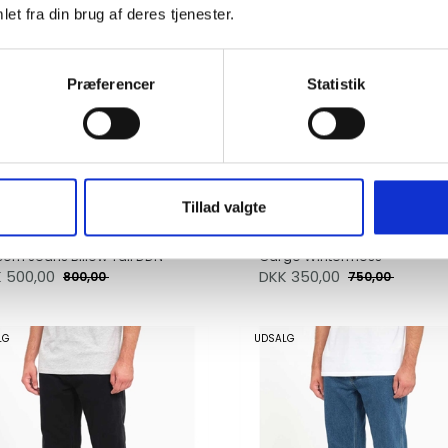
et fra din brug af deres tjenester.
Præferencer
Statistik
Tillad valgte
Volcom Billow Tapered EW
com Jeans Billow Tall DDN
Cargo Wintermoss
K
500,00
DKK
350,00
800,00
750,00
LG
UDSALG