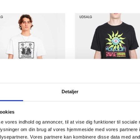
LG
UDSALG
Detaljer
om T-shirt FA FILIP RYGALSKI
Volcom T-shirt s/s Reality Fa
te
Black
K
175,00
DKK
150,00
ookies
350,00
300,00
se vores indhold og annoncer, til at vise dig funktioner til sociale
oplysninger om din brug af vores hjemmeside med vores partnere i
LG
UDSALG
ysepartnere. Vores partnere kan kombinere disse data med andr