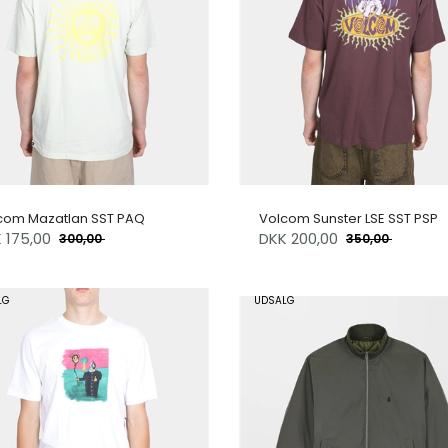
com Mazatlan SST PAQ
Volcom Sunster LSE SST PSP
K
175,00
DKK
200,00
300,00
350,00
LG
UDSALG