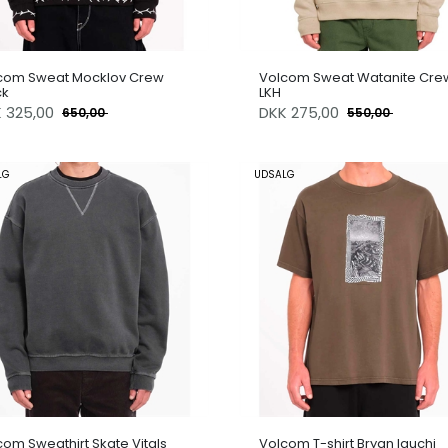
com Sweat Mocklov Crew
Volcom Sweat Watanite Cre
ck
LKH
K
325,00
DKK
275,00
650,00
550,00
LG
UDSALG
com Sweathirt Skate Vitals
Volcom T-shirt Bryan Iguchi