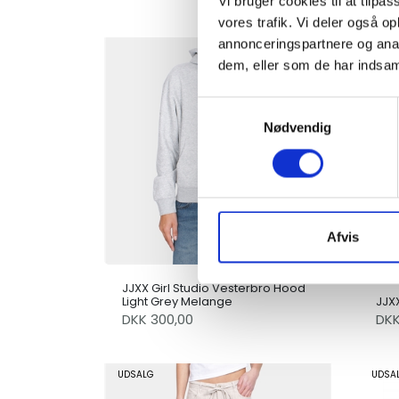
Vi bruger cookies til at tilpas
vores trafik. Vi deler også 
annonceringspartnere og anal
dem, eller som de har indsaml
Samtykkevalg
Nødvendig
Afvis
JJXX Girl Studio Vesterbro Hood
Light Grey Melange
JJX
DKK 300,00
DKK
UDSALG
UDSA