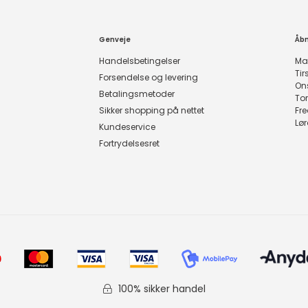
Genveje
Åbn
Handelsbetingelser
Ma
Ti
Forsendelse og levering
On
Betalingsmetoder
To
Sikker shopping på nettet
Fr
Lø
Kundeservice
Fortrydelsesret
100% sikker handel