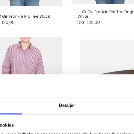
JJXX Girl Frankie Rib Tee Brigh
 Girl Frankie Rib Tee Black
White
 120,00
DKK 120,00
Detaljer
 Girl Jamie Relaxed Shirt
ookies
hid Smoke
JJXX Girl Jessica Belt Bison /
K 260,00
DKK 100,00