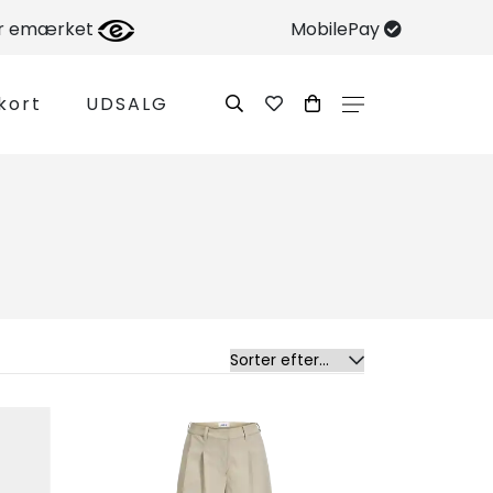
er emærket
MobilePay
kort
UDSALG