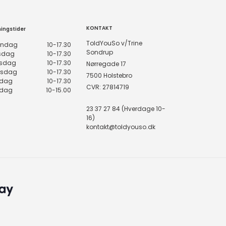
KONTAKT
ingstider
ToldYouSo v/Trine
ndag
10-17.30
Sondrup
rsdag
10-17.30
sdag
10-17.30
Nørregade 17
rsdag
10-17.30
7500 Holstebro
edag
10-17.30
CVR: 27814719
rdag
10-15.00
23 37 27 84 (Hverdage 10-
16)
kontakt@toldyouso.dk