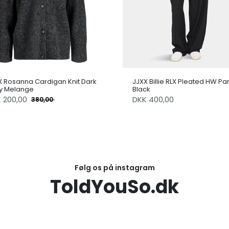
X Rosanna Cardigan Knit Dark
JJXX Billie RLX Pleated HW Pa
y Melange
Black
K
200,00
DKK 400,00
380,00
Følg os på instagram
ToldYouSo.dk