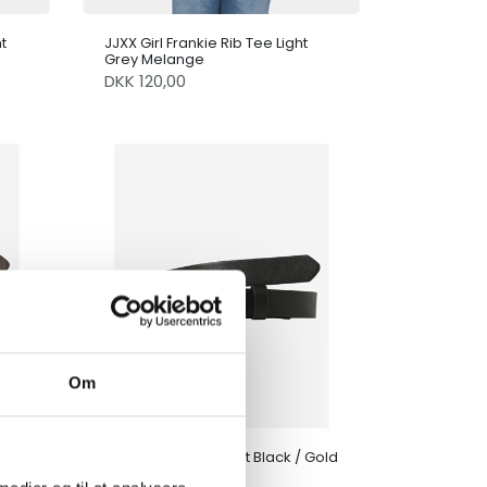
t
JJXX Girl Frankie Rib Tee Light
Grey Melange
DKK 120,00
Om
 Gold
JJXX Girl Jessica Belt Black / Gold
DKK 100,00