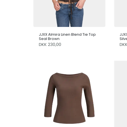
JJXX Almira Linen Blend Tie Top
JJXX
Seal Brown
Silv
DKK 230,00
DK