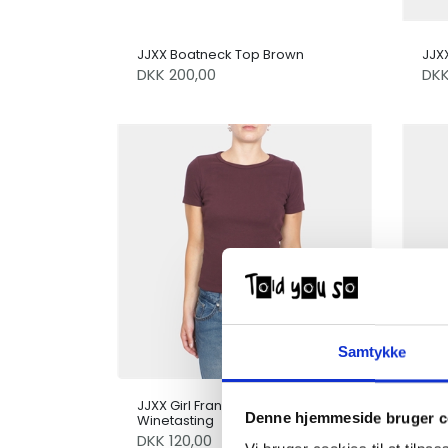
JJXX Boatneck Top Brown
JJXX
DKK 200,00
DKK
Samtykke
JJXX Girl Frankie Rib Tee
JJXX
Denne hjemmeside bruger c
Winetasting
Orc
DKK 120,00
DK