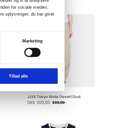
 medier og til at analysere
nden for sociale medier,
e oplysninger, du har givet
UDSALG
Marketing
Tillad alle
JJXX Tokyo Wide Desert Dust
DKK
200,00
300,00