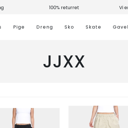
ng
100% returret
Vi 
s
Pige
Dreng
Sko
Skate
Gave
JJXX