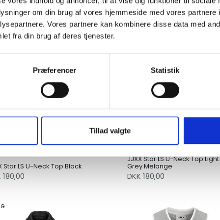
se vores indhold og annoncer, til at vise dig funktioner til sociale
oplysninger om din brug af vores hjemmeside med vores partnere i
ysepartnere. Vores partnere kan kombinere disse data med andr
et fra din brug af deres tjenester.
Præferencer
Statistik
Tillad valgte
JJXX Star LS U-Neck Top Light
X Star LS U-Neck Top Black
Grey Melange
 180,00
DKK 180,00
LG