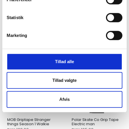
Statistik
MOB Griptape Clear
Marketing
MOB Griptape Clear
Stranger things
(Demogorgon)
DKK 60,00
DKK 120,00
Tillad alle
Tillad valgte
Afvis
MOB Griptape Stranger
Polar Skate Co Grip Tape
things Season 1 Walkie
Electric man