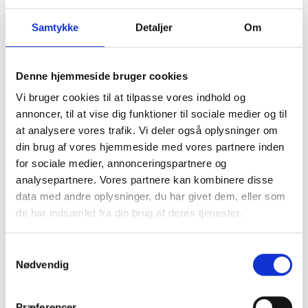
DKK 125,00
DKK 125,00
Samtykke
Detaljer
Om
Denne hjemmeside bruger cookies
Vi bruger cookies til at tilpasse vores indhold og
annoncer, til at vise dig funktioner til sociale medier og til
at analysere vores trafik. Vi deler også oplysninger om
din brug af vores hjemmeside med vores partnere inden
for sociale medier, annonceringspartnere og
analysepartnere. Vores partnere kan kombinere disse
Polar Skate Co Grip Tape
Polar Skate Co Grip Tape
data med andre oplysninger, du har givet dem, eller som
Chain Smoker
Dane Face
DKK 125,00
DKK 125,00
de har indsamlet fra din brug af deres tjenester.
Samtykkevalg
Nødvendig
Præferencer