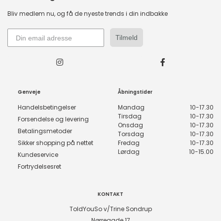
Bliv medlem nu, og få de nyeste trends i din indbakke
Tilmeld
Genveje
Åbningstider
Handelsbetingelser
Mandag
10-17.30
Tirsdag
10-17.30
Forsendelse og levering
Onsdag
10-17.30
Betalingsmetoder
Torsdag
10-17.30
Sikker shopping på nettet
Fredag
10-17.30
Lørdag
10-15.00
Kundeservice
Fortrydelsesret
KONTAKT
ToldYouSo v/Trine Sondrup
Nørregade 17