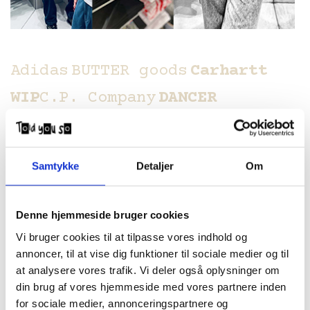
Adidas
BUTTER goods
Carhartt
WIP
C.P. Company
DANCER
cph
DICO
Fucking Awesome
G.H.
Bass
Gramicci
lala BERLIN
Last
Samtykke
Detaljer
Om
Resort AB
Levi's
Lost BOYS
New
Balance
NB#
Palace
PASTEELO
Denne hjemmeside bruger cookies
Polar Skate Co.
Spitfire
Stone
Vi bruger cookies til at tilpasse vores indhold og
annoncer, til at vise dig funktioner til sociale medier og til
Island
Thrasher
VANS
Volcom
at analysere vores trafik. Vi deler også oplysninger om
Wasted PARIS
Yardsale
and
din brug af vores hjemmeside med vores partnere inden
for sociale medier, annonceringspartnere og