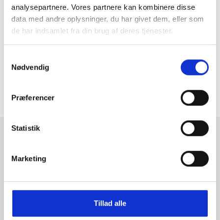
more..
analysepartnere. Vores partnere kan kombinere disse
data med andre oplysninger, du har givet dem, eller som
de har indsamlet fra din brug af deres tjenester.
Samtykkevalg
Følg os på instagram
Nødvendig
ToldYouSo.dk
Præferencer
Statistik
Tilmeld dig fashion news
Marketing
Bliv medlem nu, og få de nyeste trends i din indbakke
Tilmeld
Tillad alle