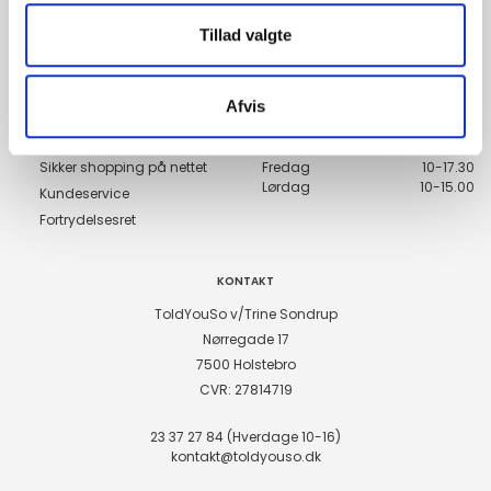
Tillad valgte
Genveje
Åbningstider
Handelsbetingelser
Mandag
10-17.30
Afvis
Tirsdag
10-17.30
Forsendelse og levering
Onsdag
10-17.30
Betalingsmetoder
Torsdag
10-17.30
Sikker shopping på nettet
Fredag
10-17.30
Lørdag
10-15.00
Kundeservice
Fortrydelsesret
KONTAKT
ToldYouSo v/Trine Sondrup
Nørregade 17
7500 Holstebro
CVR: 27814719
23 37 27 84 (Hverdage 10-16)
kontakt@toldyouso.dk