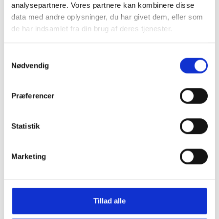
analysepartnere. Vores partnere kan kombinere disse
data med andre oplysninger, du har givet dem, eller som
de har indsamlet fra din brug af deres tjenester.
Samtykkevalg
Nødvendig
Præferencer
Statistik
Pico Beth barette
Pico Blomster hoop
DKK 200,00
DKK 300,00
Marketing
Tillad alle