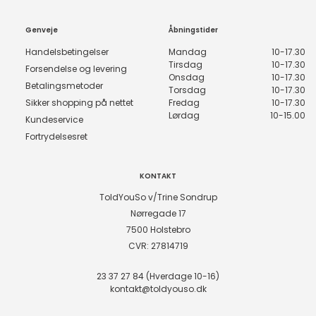
Genveje
Åbningstider
Handelsbetingelser
Mandag
10-17.30
Tirsdag
10-17.30
Forsendelse og levering
Onsdag
10-17.30
Betalingsmetoder
Torsdag
10-17.30
Sikker shopping på nettet
Fredag
10-17.30
Lørdag
10-15.00
Kundeservice
Fortrydelsesret
KONTAKT
ToldYouSo v/Trine Sondrup
Nørregade 17
7500 Holstebro
CVR: 27814719
23 37 27 84 (Hverdage 10-16)
kontakt@toldyouso.dk