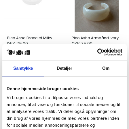
Pico Asha Bracelet Milky
Pico Asha Armbånd Ivory
DKK 75,00
DKK 75,00
Samtykke
Detaljer
Om
Denne hjemmeside bruger cookies
Vi bruger cookies til at tilpasse vores indhold og
annoncer, til at vise dig funktioner til sociale medier og til
at analysere vores trafik. Vi deler også oplysninger om
Pico Asha Armbånd
Pico Aster crystal hoops
din brug af vores hjemmeside med vores partnere inden
Midnight
sølv
for sociale medier, annonceringspartnere og
DKK 75,00
DKK 250,00