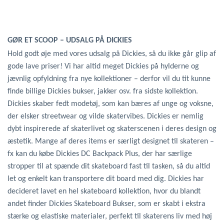
GØR ET SCOOP – UDSALG PÅ DICKIES
Hold godt øje med vores udsalg på Dickies, så du ikke går glip af
gode lave priser! Vi har altid meget Dickies på hylderne og
jævnlig opfyldning fra nye kollektioner – derfor vil du tit kunne
finde billige Dickies bukser, jakker osv. fra sidste kollektion.
Dickies skaber fedt modetøj, som kan bæres af unge og voksne,
der elsker streetwear og vilde skatervibes. Dickies er nemlig
dybt inspirerede af skaterlivet og skaterscenen i deres design og
æstetik. Mange af deres items er særligt designet til skateren –
fx kan du købe Dickies DC Backpack Plus, der har særlige
stropper til at spænde dit skateboard fast til tasken, så du altid
let og enkelt kan transportere dit board med dig. Dickies har
decideret lavet en hel skateboard kollektion, hvor du blandt
andet finder Dickies Skateboard Bukser, som er skabt i ekstra
stærke og elastiske materialer, perfekt til skaterens liv med høj