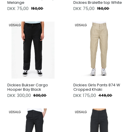
Melange
Dickies Bralette top White
DKK
75,00
DKK
75,00
150,00
150,00
UDSALG
UDSALG
Dickies Bukser Cargo
Dickies Girls Pants 874 W
Hooper Bay Black
Cropped Khaki
DKK
300,00
DKK
175,00
600,00
449,00
UDSALG
UDSALG