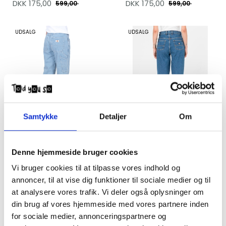
DKK
175,00
DKK
175,00
599,00
599,00
UDSALG
UDSALG
Samtykke
Detaljer
Om
Dickies Jeans G Ellendale
Dickies Jeans W
Vintage aged
Thomasville Classic Blue
DKK
175,00
DKK
175,00
Denne hjemmeside bruger cookies
599,00
649,00
Vi bruger cookies til at tilpasse vores indhold og
annoncer, til at vise dig funktioner til sociale medier og til
UDSALG
UDSALG
at analysere vores trafik. Vi deler også oplysninger om
din brug af vores hjemmeside med vores partnere inden
for sociale medier, annonceringspartnere og