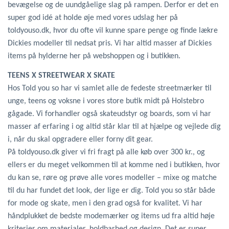
bevægelse og de uundgåelige slag på rampen. Derfor er det en
super god idé at holde øje med vores udslag her på
toldyouso.dk, hvor du ofte vil kunne spare penge og finde lækre
Dickies modeller til nedsat pris. Vi har altid masser af Dickies
items på hylderne her på webshoppen og i butikken.
TEENS X STREETWEAR X SKATE
Hos Told you so har vi samlet alle de fedeste streetmærker til
unge, teens og voksne i vores store butik midt på Holstebro
gågade. Vi forhandler også skateudstyr og boards, som vi har
masser af erfaring i og altid står klar til at hjælpe og vejlede dig
i, når du skal opgradere eller forny dit gear.
På toldyouso.dk giver vi fri fragt på alle køb over 300 kr., og
ellers er du meget velkommen til at komme ned i butikken, hvor
du kan se, røre og prøve alle vores modeller – mixe og matche
til du har fundet det look, der lige er dig. Told you so står både
for mode og skate, men i den grad også for kvalitet. Vi har
håndplukket de bedste modemærker og items ud fra altid høje