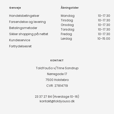
Genveje
Åbningstider
Handelsbetingelser
Mandag
10-17.30
Tirsdag
10-17.30
Forsendelse og levering
Onsdag
10-17.30
Betalingsmetoder
Torsdag
10-17.30
Sikker shopping på nettet
Fredag
10-17.30
Lørdag
10-15.00
Kundeservice
Fortrydelsesret
KONTAKT
ToldYouSo v/Trine Sondrup
Nørregade 17
7500 Holstebro
CVR: 27814719
23 37 27 84 (Hverdage 10-16)
kontakt@toldyouso.dk