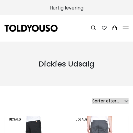
100% returret
Dickies Udsalg
UDSALG
UDSALG