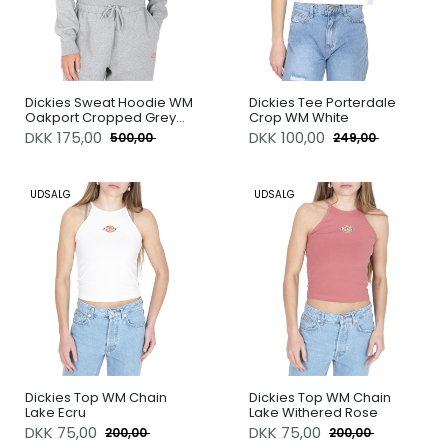
Dickies Sweat Hoodie WM
Dickies Tee Porterdale
Oakport Cropped Grey
Crop WM White
Melange
DKK
175,00
DKK
100,00
500,00
249,00
UDSALG
UDSALG
Dickies Top WM Chain
Dickies Top WM Chain
Lake Ecru
Lake Withered Rose
DKK
75,00
DKK
75,00
200,00
200,00