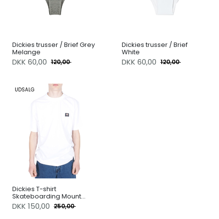
Dickies trusser / Brief Grey
Dickies trusser / Brief
Melange
White
DKK
60,00
DKK
60,00
120,00
120,00
UDSALG
Dickies T-shirt
Skateboarding Mount
Vista s/s White
DKK
150,00
250,00