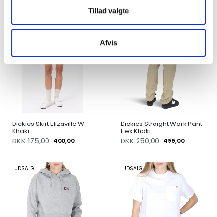
Tillad valgte
UDSALG
UDSALG
Afvis
Dickies Skirt Elizaville W
Dickies Straight Work Pant
Khaki
Flex Khaki
DKK
175,00
DKK
250,00
400,00
499,00
UDSALG
UDSALG