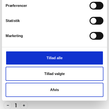
Præferencer
Statistik
Marketing
Dickies Girls Pants Elizaville Whitecap
Grey
DKK
200,00
550,00
Tillad alle
Den populære Dickies chino, her i pige modellen Elizaville.
Tillad valgte
Afvis