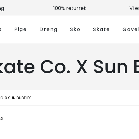
ng
100% returret
Vi 
s
Pige
Dreng
Sko
Skate
Gave
kate Co. X Sun
O. X SUN BUDDIES
LG