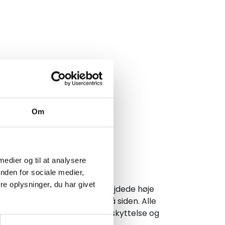
Om
 medier og til at analysere
nden for sociale medier,
e oplysninger, du har givet
r kendt for deres gennemarbejdede høje
riller, som kan købes her på siden. Alle
 Alle brillerne har 100% UV beskyttelse og