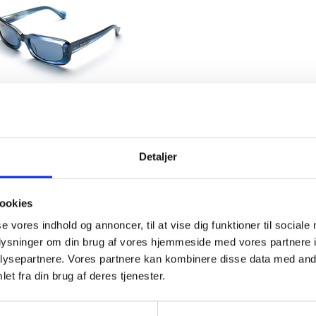
ar Skate Co x Sun Buddies
glasses Blue water
Detaljer
K
700,00
1.200,00
ookies
se vores indhold og annoncer, til at vise dig funktioner til sociale
oplysninger om din brug af vores hjemmeside med vores partnere i
ysepartnere. Vores partnere kan kombinere disse data med andr
ndsmænd i dette unikke collab. Sun Buddies solbriller e
et fra din brug af deres tjenester.
stil bevidste team har de præsteret disse super fede solb
som beskytter dine dyrebare Polar x Sunbuddies solbriller.