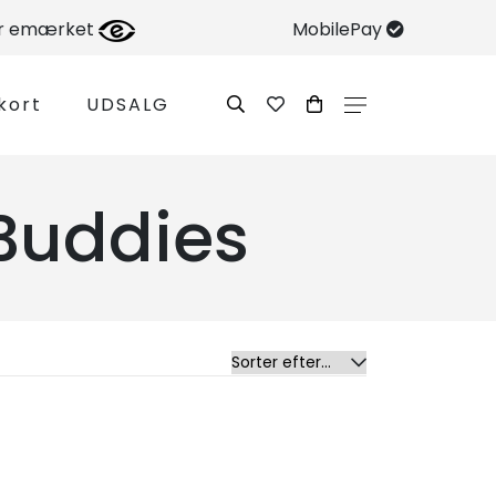
er emærket
MobilePay
kort
UDSALG
 Buddies