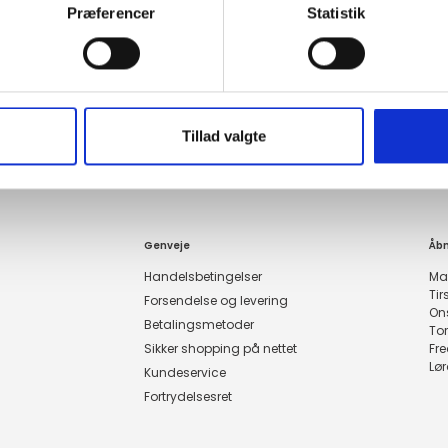
Præferencer
Statistik
Følg os på instagram
ToldYouSo.dk
Tillad valgte
Genveje
Åbn
Handelsbetingelser
Ma
Ti
Forsendelse og levering
On
Betalingsmetoder
To
Sikker shopping på nettet
Fr
Lø
Kundeservice
Fortrydelsesret