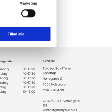
Marketing
Tillad alle
KONTAKT
ingstider
ToldYouSo v/Trine
ndag
10-17.30
Sondrup
rsdag
10-17.30
sdag
10-17.30
Nørregade 17
rsdag
10-17.30
7500 Holstebro
edag
10-17.30
CVR: 27814719
rdag
10-15.00
23 37 27 84 (Hverdage 10-
16)
kontakt@toldyouso.dk