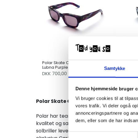
Polar Skate Co x Sun Buddies
Pol
Lubna Purple waves
Sun
Samtykke
DKK
700,00
DK
1.200,00
Denne hjemmeside bruger c
Vi bruger cookies til at tilpas
Polar Skate Co. X Sun Buddies solbriller
vores trafik. Vi deler også 
annonceringspartnere og anal
Polar har teamet op med deres svenske la
dem, eller som de har indsaml
kvalitet og sammen med Polar Skate Co ´s 
solbriller leveres med et fedt hard case, 
Samtykkevalg