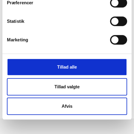
Præferencer
Statistik
Marketing
GRATIS FRAGT PÅ KØB OVER 300,-
På ordre under er fragtprisen 29,-
Tillad alle
HURTIG LEVERING 1-3 HVERDAGE
Ved bestilling inden kl. 16.00
Tillad valgte
KUNDESERVICE & SUPPORT
Ring på 23 37 27 84
Afvis
14 DAGES fortrydelsesret
100% returret