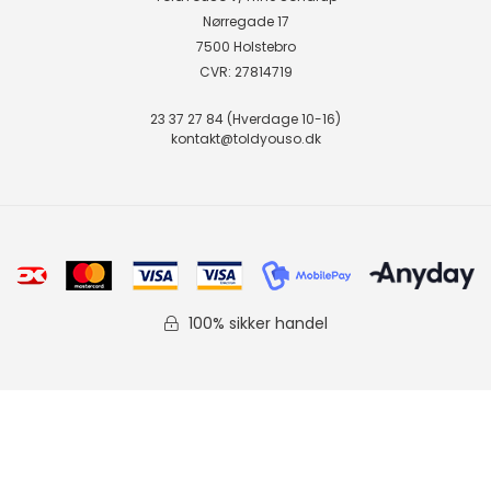
Nørregade 17
7500 Holstebro
CVR: 27814719
23 37 27 84 (Hverdage 10-16)
kontakt@toldyouso.dk
100% sikker handel
Fortryd Køb
Kurv
Forside
Bestil
Vilkår
Favorit
Denmark