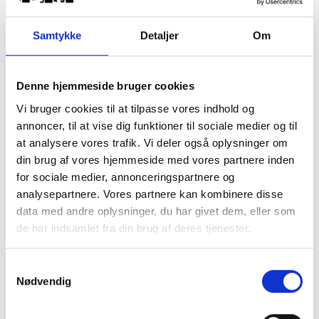
Samtykke
Detaljer
Om
Polar Skate Co x Sun Buddies Lubna
Denne hjemmeside bruger cookies
Purple waves
Vi bruger cookies til at tilpasse vores indhold og
DKK
700,00
1.200,00
annoncer, til at vise dig funktioner til sociale medier og til
at analysere vores trafik. Vi deler også oplysninger om
din brug af vores hjemmeside med vores partnere inden
Polar Skate Co x Sun Buddies Unisex solbriller. Model "Lubna"
for sociale medier, annonceringspartnere og
Purple waves.
analysepartnere. Vores partnere kan kombinere disse
Håndlavede solbriller med Carl Zeiss linser - 100% UV
data med andre oplysninger, du har givet dem, eller som
beskyttelse.
Passer alm. voksne.
de har indsamlet fra din brug af deres tjenester.
Width 145 mm - Eye 50 mm - Bridge 25 mm - Temple 155 mm
Samtykkevalg
Leveres i lækker beskyttende hard box.
Nødvendig