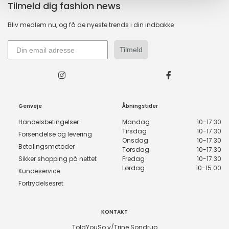
Tilmeld dig fashion news
Bliv medlem nu, og få de nyeste trends i din indbakke
Tilmeld
Genveje
Åbningstider
Handelsbetingelser
Mandag
10-17.30
Tirsdag
10-17.30
Forsendelse og levering
Onsdag
10-17.30
Betalingsmetoder
Torsdag
10-17.30
Sikker shopping på nettet
Fredag
10-17.30
Lørdag
10-15.00
Kundeservice
Fortrydelsesret
KONTAKT
ToldYouSo v/Trine Sondrup