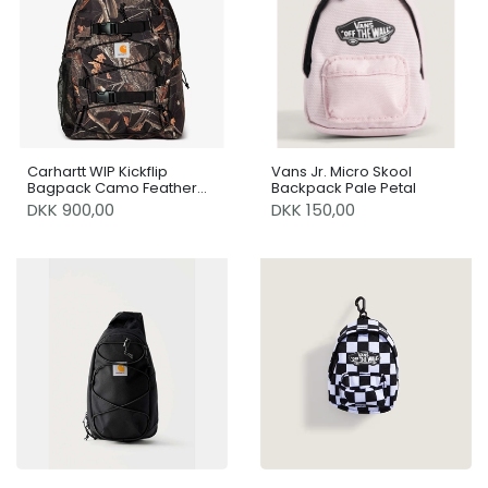
Carhartt WIP Kickflip
Vans Jr. Micro Skool
Bagpack Camo Feather
Backpack Pale Petal
Tree / Black
DKK 900,00
DKK 150,00