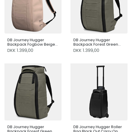
DB Journey Hugger
DB Journey Hugger
Backpack Fogbow Beige
Backpack Forest Green
25L
25L
DKK 1.399,00
DKK 1.399,00
DB Journey Hugger
DB Journey Hugger Roller
Backpack Forest Green
Bag Black Out Carry On