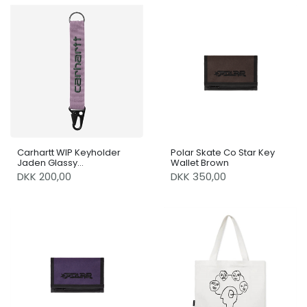
Carhartt WIP Keyholder
Polar Skate Co Star Key
Jaden Glassy
Wallet Brown
Purple/Discovery Green
DKK 200,00
DKK 350,00