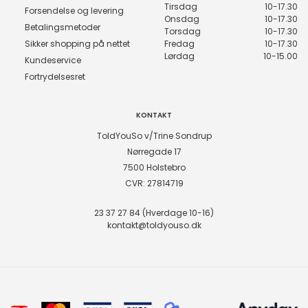
Tirsdag
10-17.30
Forsendelse og levering
Onsdag
10-17.30
Betalingsmetoder
Torsdag
10-17.30
Sikker shopping på nettet
Fredag
10-17.30
Lørdag
10-15.00
Kundeservice
Fortrydelsesret
KONTAKT
ToldYouSo v/Trine Sondrup
Nørregade 17
7500 Holstebro
CVR: 27814719
23 37 27 84 (Hverdage 10-16)
kontakt@toldyouso.dk