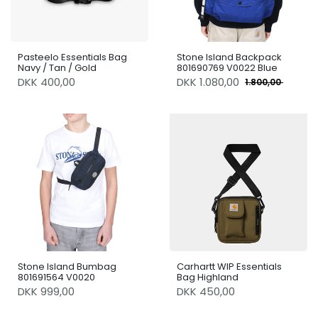
Pasteelo Essentials Bag
Stone Island Backpack
Navy / Tan / Gold
801690769 V0022 Blue
DKK 400,00
DKK
1.080,00
1.800,00
Stone Island Bumbag
Carhartt WIP Essentials
801691564 V0020
Bag Highland
DKK 999,00
DKK 450,00