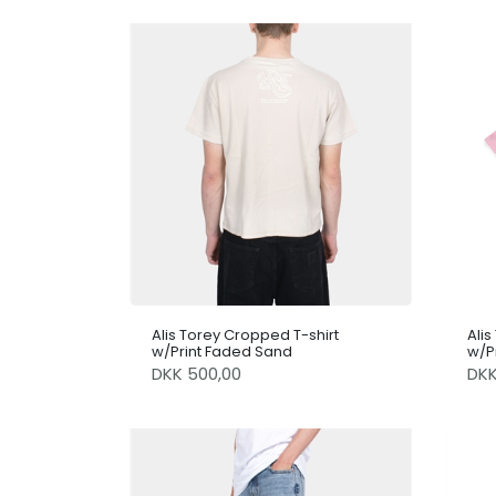
Alis Torey Cropped T-shirt
Alis
w/Print Faded Sand
w/Pr
DKK 500,00
DK