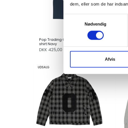
dem, eller som de har indsaml
Samtykkevalg
Nødvendig
Pop Trading Company Acid T-
shirt Navy
Pop
DKK 425,00
DK
Afvis
UDSALG
UDSA