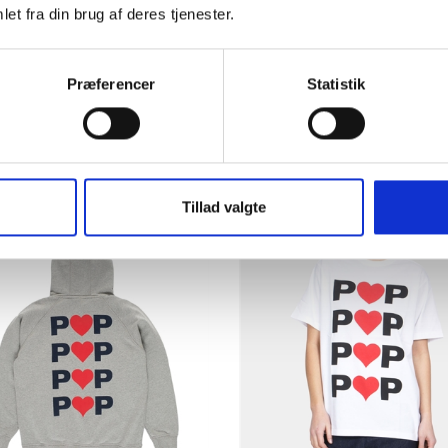
et fra din brug af deres tjenester.
Præferencer
Statistik
Pop Trading Company Block 
 Trading Company Belt Black
shirt White
K 280,00
DKK 425,00
Tillad valgte
LG
UDSALG