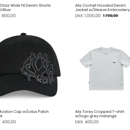
 Chaz Wide Fit Denim Shorts
Alis Cochet Hooded Denim
d Blue
Jacket w/Sleeve Embroidery
Faded Sand
K 800,00
DKK
1.000,00
1.700,00
s Koston Cap w/Lotus Patch
Alis Torey Cropped T-shirt
ck
w/logo grey melange
K 400,00
DKK 400,00