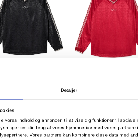
r Skate Co Davie LS Shirt
ck
Polar Skate Co Davie LS Shirt
K 900,00
DKK 900,00
Detaljer
ookies
se vores indhold og annoncer, til at vise dig funktioner til sociale
oplysninger om din brug af vores hjemmeside med vores partnere i
ysepartnere. Vores partnere kan kombinere disse data med andr