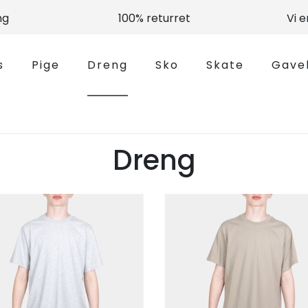
ng
100% returret
Vi 
s
Pige
Dreng
Sko
Skate
Gave
Dreng