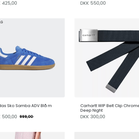
K 425,00
DKK 550,00
LG
das Sko Samba ADV Blå m
Carhartt WIP Belt Clip Chrom
d
Deep Night
K
500,00
DKK 300,00
999,00