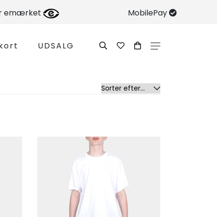
er emærket
MobilePay
kort
UDSALG