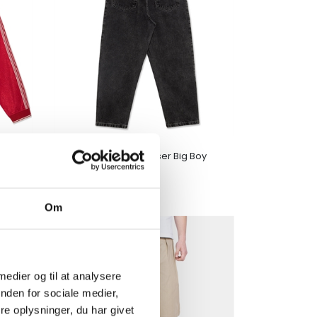
Polar Skate Co. Bukser Big Boy
 Red
Jeans - Silver Black
DKK 1.000,00
Om
 medier og til at analysere
nden for sociale medier,
e oplysninger, du har givet