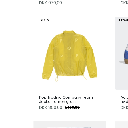
DKK 970,00
DK
UDSALG
UDSA
Pop Trading Company Team
Adi
Jacket Lemon grass
hvi
DKK
850,00
DK
1.400,00