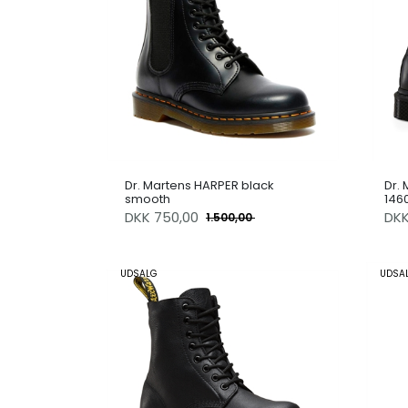
Dr. Martens HARPER black
Dr.
smooth
146
DKK
750,00
DK
1.500,00
UDSALG
UDSA