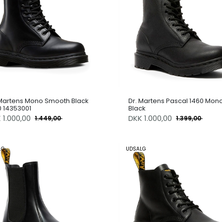
 Martens Mono Smooth Black
Dr. Martens Pascal 1460 Mon
0 14353001
Black
K
1.000,00
DKK
1.000,00
1.449,00
1.399,00
LG
UDSALG