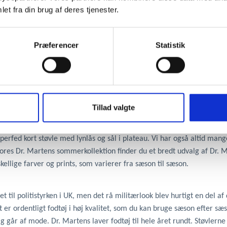
et fra din brug af deres tjenester.
Præferencer
Statistik
o.dk – vi har altid et bredt udvalg af de populære sko og støvler fra
Tillad valgte
r, der både er blevet ikoniske items indenfor klassisk rock’n roll og 
les, så du altid kan finde et par Dr. Martens, der passer til din person
perfed kort støvle med lynlås og sål i plateau. Vi har også altid man
I vores Dr. Martens sommerkollektion finder du et bredt udvalg af D
kellige farver og prints, som varierer fra sæson til sæson.
et til politistyrken i UK, men det rå militærlook blev hurtigt en del a
er ordentligt fodtøj i høj kvalitet, som du kan bruge sæson efter sæs
ig går af mode. Dr. Martens laver fodtøj til hele året rundt. Støvlerne