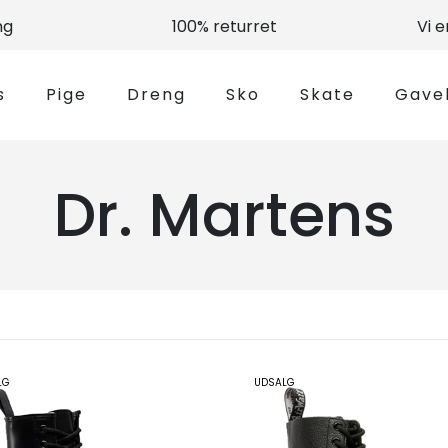
ng
100% returret
Vi 
s
Pige
Dreng
Sko
Skate
Gave
Dr. Martens
LG
UDSALG