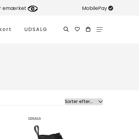
er emærket
MobilePay
kort
UDSALG
UDSALG