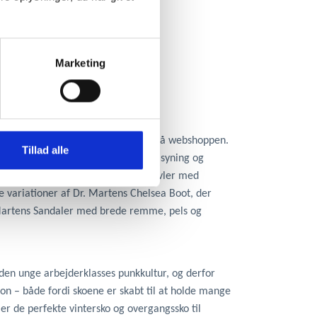
Marketing
 Dr. Martens både i butikken og her på webshoppen.
Tillad alle
rå punk med sit autonome look af gul syning og
lige stil. Vi har fx flere sko og støvler med
ge variationer af Dr. Martens Chelsea Boot, der
r. Martens Sandaler med brede remme, pels og
f den unge arbejderklasses punkkultur, og derfor
on – både fordi skoene er skabt til at holde mange
 er de perfekte vintersko og overgangssko til