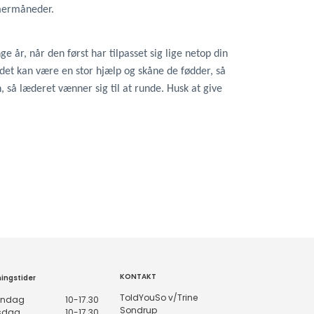
mmermåneder.
e år, når den først har tilpasset sig lige netop din
det kan være en stor hjælp og skåne de fødder, så
, så læderet vænner sig til at runde. Husk at give
KONTAKT
ingstider
ToldYouSo v/Trine
ndag
10-17.30
Sondrup
rsdag
10-17.30