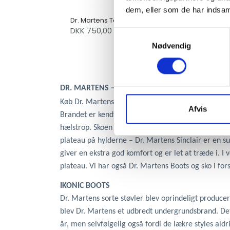
dem, eller som de har indsaml
Dr. Martens Tarik Black
DKK
750,00
1.199,00
Samtykkevalg
Nødvendig
DR. MARTENS – STORT UDVALG
Køb Dr. Martens til voksne og unge her på toldyous
Afvis
Brandet er kendt for sine legendariske sorte støvle
hælstrop. Skoen kommer i dag i mange forskellige sty
plateau på hylderne – Dr. Martens Sinclair er en su
giver en ekstra god komfort og er let at træde i. 
plateau. Vi har også Dr. Martens Boots og sko i fors
IKONIC BOOTS
Dr. Martens sorte støvler blev oprindeligt producer
blev Dr. Martens et udbredt undergrundsbrand. Det 
år, men selvfølgelig også fordi de lækre styles aldr