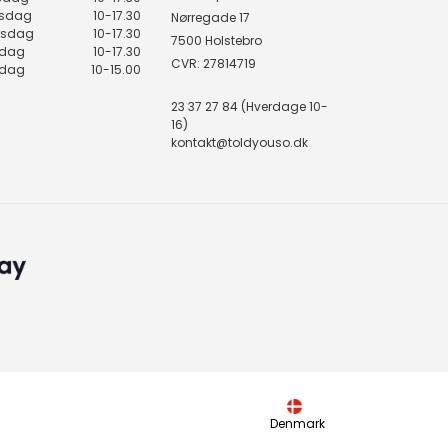
sdag
10-17.30
Nørregade 17
rsdag
10-17.30
7500 Holstebro
edag
10-17.30
CVR: 27814719
rdag
10-15.00
23 37 27 84 (Hverdage 10-
16)
kontakt@toldyouso.dk
Denmark