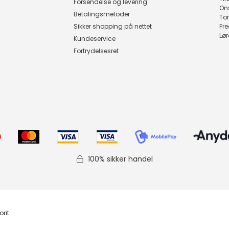
Forsendelse og levering
On
Betalingsmetoder
To
Sikker shopping på nettet
Fr
Lø
Kundeservice
Fortrydelsesret
100% sikker handel
orit