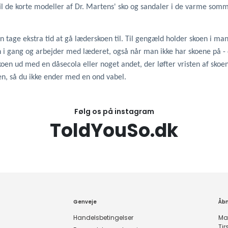
 til de korte modeller af Dr. Martens' sko og sandaler i de varme so
an tage ekstra tid at gå læderskoen til. Til gengæld holder skoen i mang
n i gang og arbejder med læderet, også når man ikke har skoene på - 
koen ud med en dåsecola eller noget andet, der løfter vristen af skoen
en, så du ikke ender med en ond vabel.
Følg os på instagram
ToldYouSo.dk
Genveje
Åbn
Handelsbetingelser
Ma
Ti