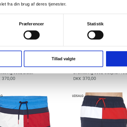
et fra din brug af deres tjenester.
Præferencer
Statistik
Tillad valgte
in Klein Swim Shorts
Calvin Klein Swim Shorts
wstring 0002 Black
Drawstring 0002 Caspian Tea
K 370,00
DKK 370,00
LG
UDSALG