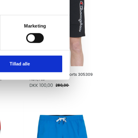
Marketing
Tillad alle
Champion Beachshorts 305309
l
NBK/FLS
DKK
100,00
280,00