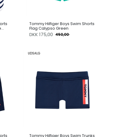
orts
Tommy Hilfiger Boys Swim Shorts
e
Flag Calypso Green
DKK
175,00
450,00
UDSALG
orts
Tommy Hilfiger Boys Swim Trunks