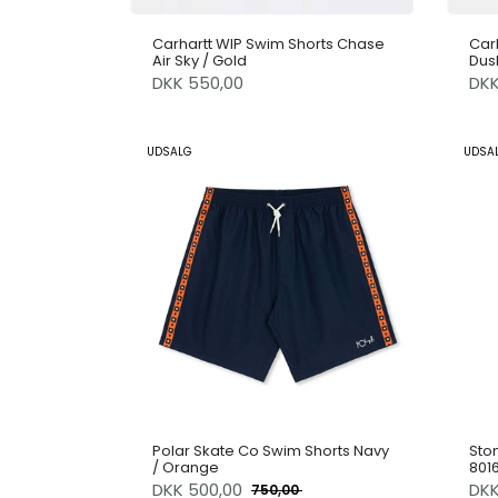
Carhartt WIP Swim Shorts Chase
Car
Air Sky / Gold
Dusk
DKK 550,00
DK
UDSALG
UDSA
Polar Skate Co Swim Shorts Navy
Ston
/ Orange
801
DKK
500,00
DK
750,00