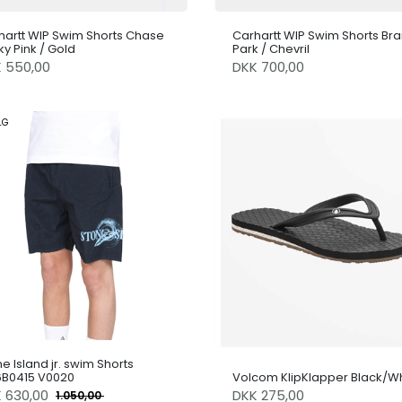
hartt WIP Swim Shorts Chase
Carhartt WIP Swim Shorts Br
y Pink / Gold
Park / Chevril
K 550,00
DKK 700,00
LG
e Island jr. swim Shorts
6B0415 V0020
Volcom KlipKlapper Black/Wh
K
630,00
DKK 275,00
1.050,00