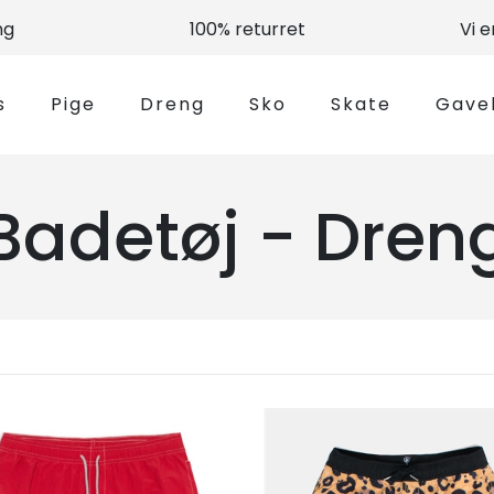
ng
100% returret
Vi 
s
Pige
Dreng
Sko
Skate
Gave
Badetøj - Dren