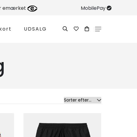
er emærket
MobilePay
kort
UDSALG
g