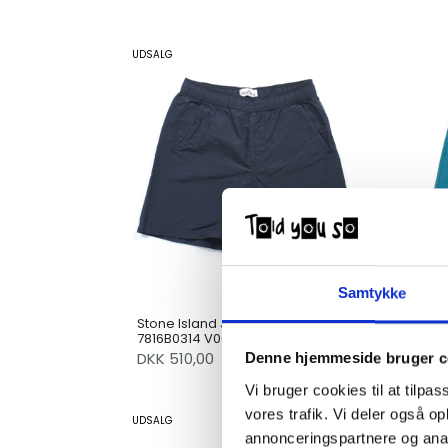
UDSALG
Samtykke
Stone Island Jr. Swim Shorts
Vol
7816B0314 V0020 Marine
Hybr
DKK
510,00
DK
Denne hjemmeside bruger c
850,00
Vi bruger cookies til at tilpas
vores trafik. Vi deler også 
UDSALG
annonceringspartnere og anal