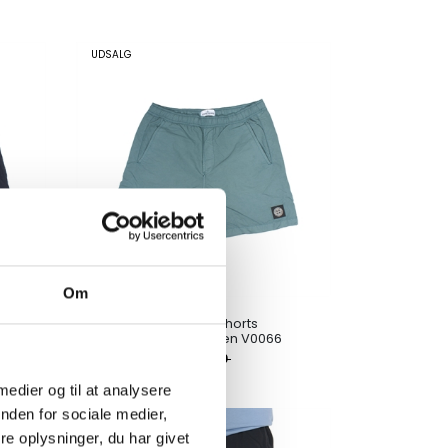
UDSALG
Om
Stone Island Swim Shorts
7616B0314 Grey Green V0066
DKK
480,00
800,00
 medier og til at analysere
nden for sociale medier,
UDSALG
e oplysninger, du har givet