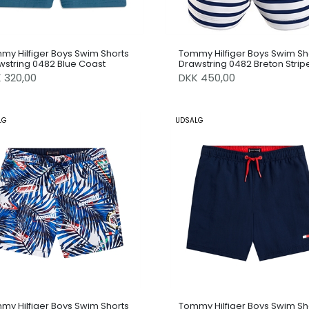
my Hilfiger Boys Swim Shorts
Tommy Hilfiger Boys Swim Sh
wstring 0482 Blue Coast
Drawstring 0482 Breton Strip
Navy
K 320,00
DKK 450,00
LG
UDSALG
my Hilfiger Boys Swim Shorts
Tommy Hilfiger Boys Swim Sh