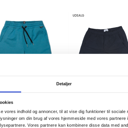
UDSALG
Detaljer
com Jr. Understoned EW
Stone Island Swim Shorts
id Ain
7616B0314 Black V0029
K 450,00
DKK
480,00
ookies
800,00
se vores indhold og annoncer, til at vise dig funktioner til sociale
oplysninger om din brug af vores hjemmeside med vores partnere i
ysepartnere. Vores partnere kan kombinere disse data med andr