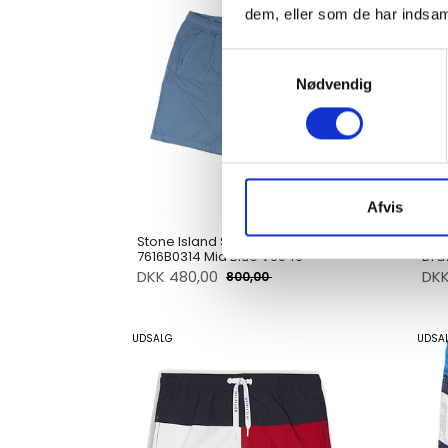
dem, eller som de har indsaml
Samtykkevalg
Nødvendig
Afvis
Stone Island Swim Shorts
Calv
7616B0314 Mid Blue V0046
Dra
DKK
480,00
DK
800,00
UDSALG
UDSA