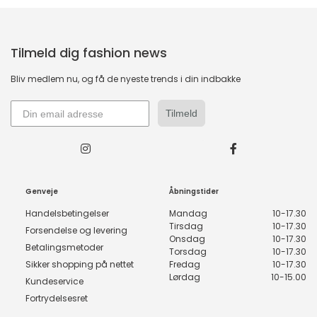
Tilmeld dig fashion news
Bliv medlem nu, og få de nyeste trends i din indbakke
Tilmeld
Genveje
Åbningstider
Handelsbetingelser
Mandag
10-17.30
Tirsdag
10-17.30
Forsendelse og levering
Onsdag
10-17.30
Betalingsmetoder
Torsdag
10-17.30
Sikker shopping på nettet
Fredag
10-17.30
Lørdag
10-15.00
Kundeservice
Fortrydelsesret