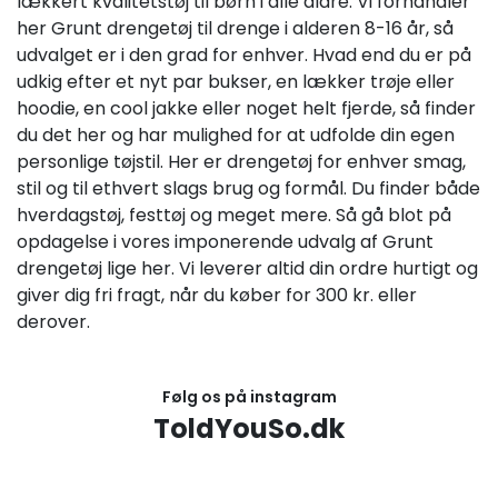
lækkert kvalitetstøj til børn i alle aldre. Vi forhandler
her Grunt drengetøj til drenge i alderen 8-16 år, så
udvalget er i den grad for enhver. Hvad end du er på
udkig efter et nyt par bukser, en lækker trøje eller
hoodie, en cool jakke eller noget helt fjerde, så finder
du det her og har mulighed for at udfolde din egen
personlige tøjstil. Her er drengetøj for enhver smag,
stil og til ethvert slags brug og formål. Du finder både
hverdagstøj, festtøj og meget mere. Så gå blot på
opdagelse i vores imponerende udvalg af Grunt
drengetøj lige her. Vi leverer altid din ordre hurtigt og
giver dig fri fragt, når du køber for 300 kr. eller
derover.
Følg os på instagram
ToldYouSo.dk