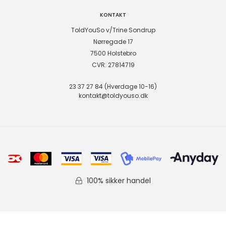
KONTAKT
ToldYouSo v/Trine Sondrup
Nørregade 17
7500 Holstebro
CVR: 27814719
23 37 27 84 (Hverdage 10-16)
kontakt@toldyouso.dk
100% sikker handel