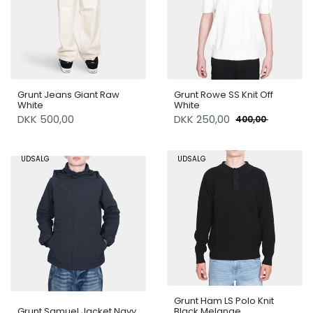
Grunt Jeans Giant Raw
Grunt Rowe SS Knit Off
White
White
DKK 500,00
DKK
250,00
400,00
UDSALG
UDSALG
Grunt Ham LS Polo Knit
Grunt Samuel Jacket Navy
Black Melange