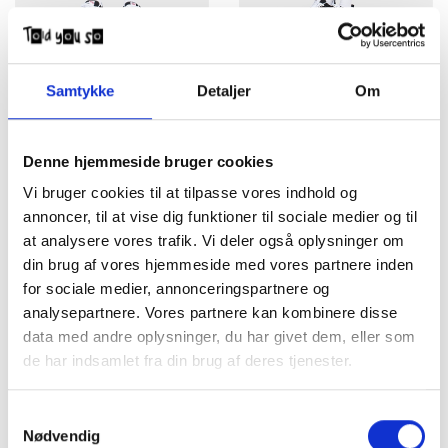
Grunt Shorts Hamon 2514-
Grunt Shorts Hein Plisse
302 Raw Blue
Black
Samtykke
Detaljer
Om
DKK 350,00
DKK
100,00
300,00
UDSALG
Denne hjemmeside bruger cookies
Vi bruger cookies til at tilpasse vores indhold og
annoncer, til at vise dig funktioner til sociale medier og til
at analysere vores trafik. Vi deler også oplysninger om
din brug af vores hjemmeside med vores partnere inden
for sociale medier, annonceringspartnere og
analysepartnere. Vores partnere kan kombinere disse
data med andre oplysninger, du har givet dem, eller som
Grunt Jeans Hamon 2244-
de har indsamlet fra din brug af deres tjenester.
Grunt Shorts Jan Gauze Kit
105 Raw Blue
DKK
150,00
DKK 450,00
300,00
Samtykkevalg
Nødvendig