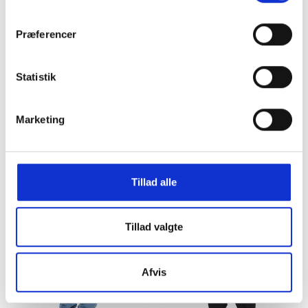
UDSALG
Præferencer
Statistik
Marketing
Grunt Knit Carl Crew Grey
Grunt Jeans Giant 2214-107
Melange
Dark Blue
DKK
150,00
DKK 500,00
300,00
Tillad alle
Tillad valgte
Afvis