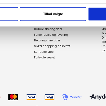
Tillad valgte
Genveje
Åbn
Handelsbetingelser
Ma
Ti
Forsendelse og levering
On
Betalingsmetoder
To
Sikker shopping på nettet
Fr
Lø
Kundeservice
Fortrydelsesret