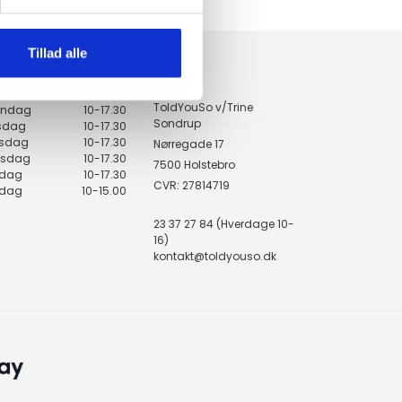
14 DAGES fortrydelsesret
100% returret
Tillad alle
KONTAKT
ingstider
ToldYouSo v/Trine
ndag
10-17.30
Sondrup
rsdag
10-17.30
sdag
10-17.30
Nørregade 17
rsdag
10-17.30
7500 Holstebro
edag
10-17.30
CVR: 27814719
rdag
10-15.00
23 37 27 84 (Hverdage 10-
16)
kontakt@toldyouso.dk