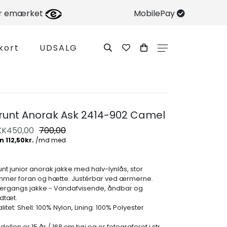
er emærket
MobilePay
kort
UDSALG
runt Anorak Ask 2414-902 Camel
KK
450,00
700,00
unt junior anorak jakke med halv-lynlås, stor
mmer foran og hætte. Justérbar ved ærmerne.
ergangs jakke - Vandafvisende, åndbar og
ndtæt.
litet: Shell: 100% Nylon, Lining: 100% Polyester
ellen er 15 år / 168 cm høj og er fotograferet i str.