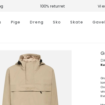
ng
100% returret
Vi 
s
Pige
Dreng
Sko
Skate
Gave
G
D
Gr
lo
Ov
vi
Kva
Mod