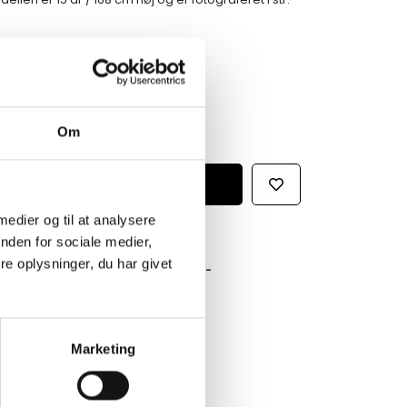
Om
 medier og til at analysere
nden for sociale medier,
e oplysninger, du har givet
GRATIS FRAGT PÅ KØB OVER 300,-
På ordre under er fragtprisen 29,-
HURTIG LEVERING 1-3 HVERDAGE
Ved bestilling inden kl. 16.00
Marketing
KUNDESERVICE & SUPPORT
Ring på 23 37 27 84