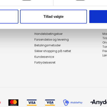
Tillad valgte
Genveje
Åbn
Handelsbetingelser
Ma
Ti
Forsendelse og levering
On
Betalingsmetoder
To
Sikker shopping på nettet
Fr
Lø
Kundeservice
Fortrydelsesret