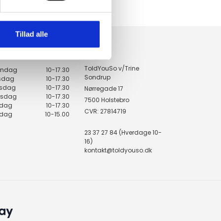
14 DAGES fortrydelsesret
100% returret
Tillad alle
KONTAKT
ingstider
ToldYouSo v/Trine
ndag
10-17.30
Sondrup
rsdag
10-17.30
sdag
10-17.30
Nørregade 17
rsdag
10-17.30
7500 Holstebro
edag
10-17.30
CVR: 27814719
rdag
10-15.00
23 37 27 84 (Hverdage 10-
16)
kontakt@toldyouso.dk