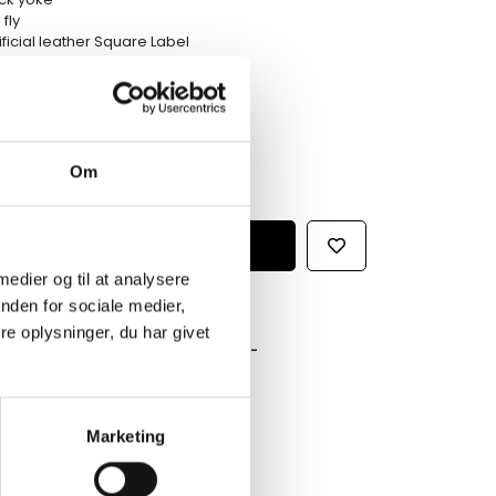
 fly
ificial leather Square Label
Om
 medier og til at analysere
nden for sociale medier,
e oplysninger, du har givet
GRATIS FRAGT PÅ KØB OVER 300,-
På ordre under er fragtprisen 29,-
HURTIG LEVERING 1-3 HVERDAGE
Ved bestilling inden kl. 16.00
Marketing
KUNDESERVICE & SUPPORT
Ring på 23 37 27 84