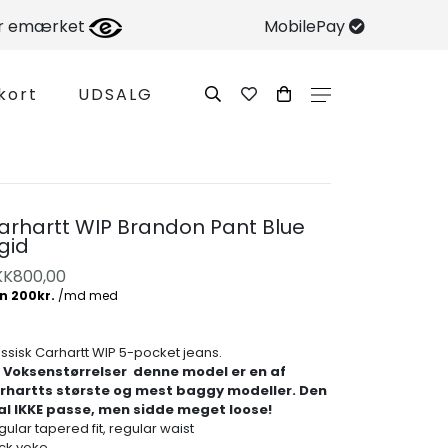
er emærket
MobilePay
kort
UDSALG
arhartt WIP Brandon Pant Blue
igid
KK
800,00
assisk Carhartt WIP 5-pocket jeans.
 Voksenstørrelser denne model er en af
rhartts største og mest baggy modeller. Den
al IKKE passe, men sidde meget loose!
ular tapered fit, regular waist
ck yoke