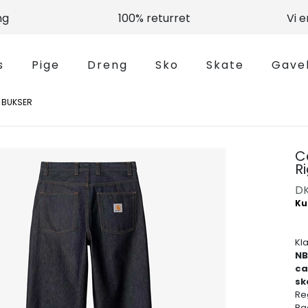
ng
100% returret
Vi 
s
Pige
Dreng
Sko
Skate
Gave
 BUKSER
C
R
D
Kl
NB
ca
sk
Reg
Ba