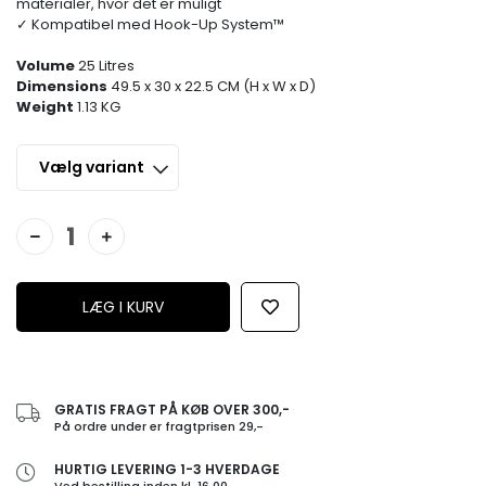
materialer, hvor det er muligt
✓ Kompatibel med Hook-Up System™️
Volume
25 Litres
Dimensions
49.5 x 30 x 22.5 CM (H x W x D)
Weight
1.13 KG
GRATIS FRAGT PÅ KØB OVER 300,-
På ordre under er fragtprisen 29,-
HURTIG LEVERING 1-3 HVERDAGE