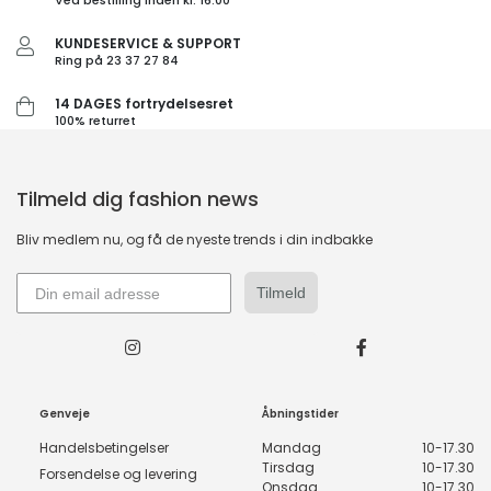
Ved bestilling inden kl. 16.00
KUNDESERVICE & SUPPORT
Ring på 23 37 27 84
14 DAGES fortrydelsesret
100% returret
Tilmeld dig fashion news
Bliv medlem nu, og få de nyeste trends i din indbakke
Tilmeld
Genveje
Åbningstider
Handelsbetingelser
Mandag
10-17.30
Tirsdag
10-17.30
Forsendelse og levering
Onsdag
10-17.30