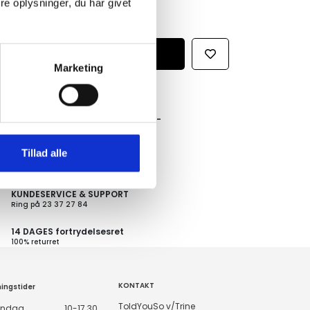
e oplysninger, du har givet
Marketing
GRATIS FRAGT PÅ KØB OVER 300,-
På ordre under er fragtprisen 29,-
Tillad alle
HURTIG LEVERING 1-3 HVERDAGE
Ved bestilling inden kl. 16.00
KUNDESERVICE & SUPPORT
Ring på 23 37 27 84
14 DAGES fortrydelsesret
100% returret
KONTAKT
ingstider
ToldYouSo v/Trine
ndag
10-17.30