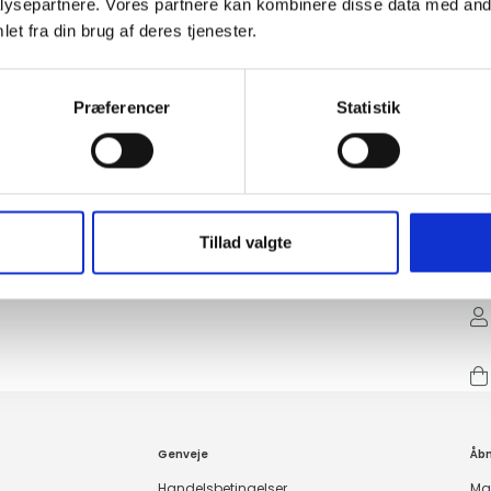
ysepartnere. Vores partnere kan kombinere disse data med andr
et fra din brug af deres tjenester.
Præferencer
Statistik
Tillad valgte
Genveje
Åbn
Handelsbetingelser
Ma