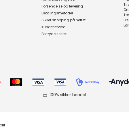
Ti
Forsendelse og levering
On
Betalingsmetoder
To
Sikker shopping på nettet
Fr
Lø
Kundeservice
Fortrydelsesret
100% sikker handel
orit