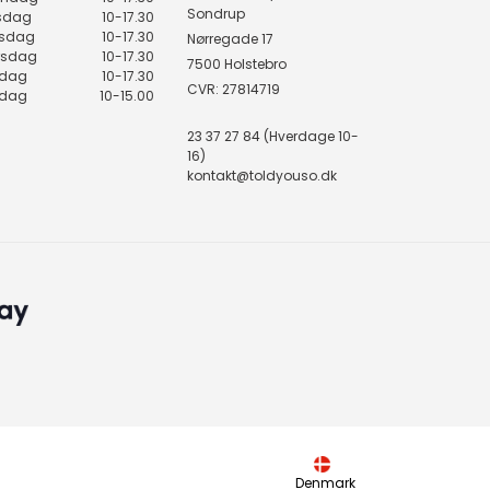
Sondrup
rsdag
10-17.30
sdag
10-17.30
Nørregade 17
rsdag
10-17.30
7500 Holstebro
edag
10-17.30
CVR: 27814719
rdag
10-15.00
23 37 27 84 (Hverdage 10-
16)
kontakt@toldyouso.dk
Denmark