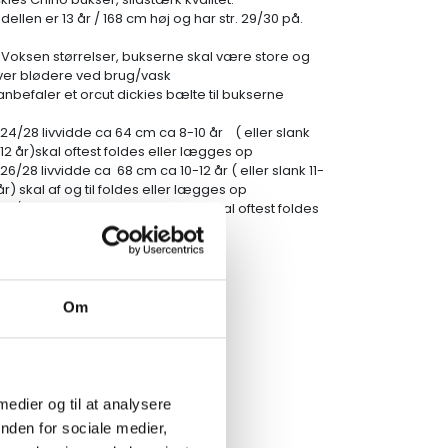
ellen er 13 år / 168 cm høj og har str. 29/30 på.
 Voksen størrelser, bukserne skal være store og
iver blødere ved brug/vask
 anbefaler et orcut dickies bælte til bukserne
 24/28 livvidde ca 64 cm ca 8-10 år ( eller slank
12 år)skal oftest foldes eller lægges op
 26/28 livvidde ca 68 cm ca 10-12 år ( eller slank 11-
år) skal af og til foldes eller lægges op
r 27/30 livvidde ca 70 cm skal oftest foldes
ler lægges op
r 28 livvidde ca 72 cm
r 29 livvidde ca 74 cm
r 30 livvidde ca 78 cm
r 31 livvidde ca 80 cm
Om
r 32 livvidde ca 81 cm
 medier og til at analysere
nden for sociale medier,