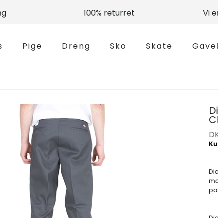
ng
100% returret
Vi 
s
Pige
Dreng
Sko
Skate
Gave
D
C
D
Di
mo
pa
Dic