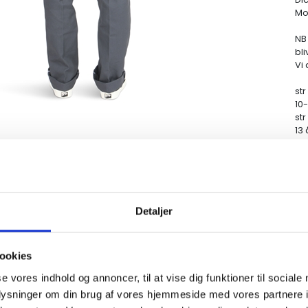
Mod
NB
bl
Vi
str
10-
str
13 
st
el
st
st
st
st
Detaljer
st
ookies
se vores indhold og annoncer, til at vise dig funktioner til sociale
oplysninger om din brug af vores hjemmeside med vores partnere i