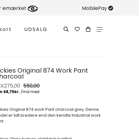
er emærket
MobilePay
kort
UDSALG
ickies Original 874 Work Pant
harcoal
KK
275,00
550,00
ckies Original 874 work Pant charcoal grey. Denne
del er lidt bredere end den kendte Industrial work
nt
kies Chino bukser, slidstærk kvalitet.