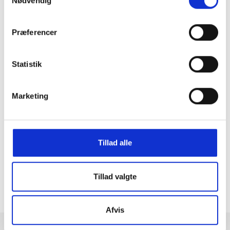
Nødvendig
Præferencer
Statistik
Marketing
GRATIS FRAGT PÅ KØB OVER 300,-
På ordre under er fragtprisen 29,-
Tillad alle
HURTIG LEVERING 1-3 HVERDAGE
Ved bestilling inden kl. 16.00
KUNDESERVICE & SUPPORT
Tillad valgte
Ring på 23 37 27 84
14 DAGES fortrydelsesret
100% returret
Afvis