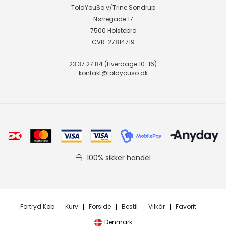
ToldYouSo v/Trine Sondrup
Nørregade 17
7500 Holstebro
CVR: 27814719
23 37 27 84 (Hverdage 10-16)
kontakt@toldyouso.dk
100% sikker handel
Fortryd Køb
Kurv
Forside
Bestil
Vilkår
Favorit
Denmark