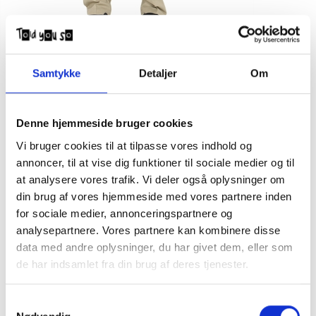
Samtykke
Detaljer
Om
Dickies Straight Work Pant Flex Khaki
DKK
250,00
499,00
Denne hjemmeside bruger cookies
Vi bruger cookies til at tilpasse vores indhold og
Dickies bukser model Flex sandfarvet
annoncer, til at vise dig funktioner til sociale medier og til
at analysere vores trafik. Vi deler også oplysninger om
- Også kendt som Industrial pant. Denne model har været
din brug af vores hjemmeside med vores partnere inden
skaternes favorit længe. Kombinationen af afslappet straight
pasform, høj slidstyrke og smidigt flex materiale har gjort Dickies
for sociale medier, annonceringspartnere og
Flex Bukser til en sikker vinder.
analysepartnere. Vores partnere kan kombinere disse
65% Polyester 35% Bomuld
data med andre oplysninger, du har givet dem, eller som
NB Buksestørrelser.
de har indsamlet fra din brug af deres tjenester.
Modellen er 14 år / 170 cm høj og har str. 29/30 på.
Samtykkevalg