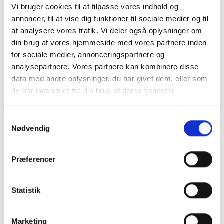
Polar Skate Co grip tape med die cut logo. Jessup Grip.
Vi bruger cookies til at tilpasse vores indhold og
annoncer, til at vise dig funktioner til sociale medier og til
at analysere vores trafik. Vi deler også oplysninger om
din brug af vores hjemmeside med vores partnere inden
for sociale medier, annonceringspartnere og
analysepartnere. Vores partnere kan kombinere disse
data med andre oplysninger, du har givet dem, eller som
de har indsamlet fra din brug af deres tjenester.
Samtykkevalg
Nødvendig
GRATIS FRAGT PÅ KØB OVER 300,-
På ordre under er fragtprisen 29,-
Præferencer
HURTIG LEVERING 1-3 HVERDAGE
Ved bestilling inden kl. 16.00
Statistik
KUNDESERVICE & SUPPORT
Ring på 23 37 27 84
Marketing