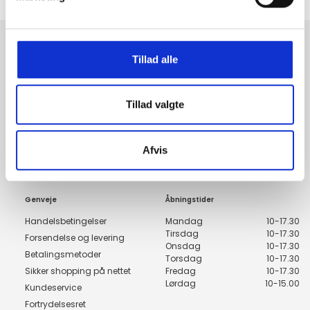
14 DAGES fortrydelsesret
100% returret
Tillad alle
Tilmeld dig fashion news
Bliv medlem nu, og få de nyeste trends i din indbakke
Tillad valgte
Tilmeld
Afvis
Genveje
Åbningstider
Handelsbetingelser
Mandag
10-17.30
Tirsdag
10-17.30
Forsendelse og levering
Onsdag
10-17.30
Betalingsmetoder
Torsdag
10-17.30
Sikker shopping på nettet
Fredag
10-17.30
Lørdag
10-15.00
Kundeservice
Fortrydelsesret