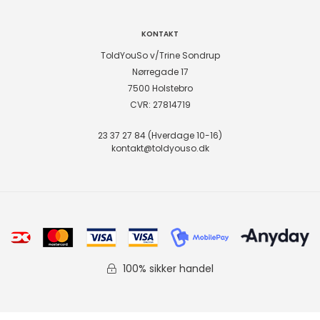
KONTAKT
ToldYouSo v/Trine Sondrup
Nørregade 17
7500 Holstebro
CVR: 27814719
23 37 27 84 (Hverdage 10-16)
kontakt@toldyouso.dk
100% sikker handel