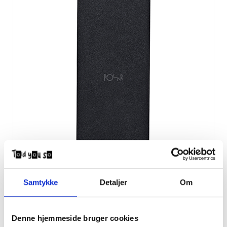
Polar Skate Co Grip Tape Logo
Samtykke
Detaljer
Om
DKK
70,00
Denne hjemmeside bruger cookies