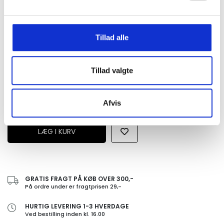
Adidas Cap - Kan indstilles i nakken.
s-m = 52-56 cm
Tillad alle
l-xl = 56-60 cm.
Tillad valgte
Afvis
GRATIS FRAGT PÅ KØB OVER 300,-
På ordre under er fragtprisen 29,-
HURTIG LEVERING 1-3 HVERDAGE
Ved bestilling inden kl. 16.00