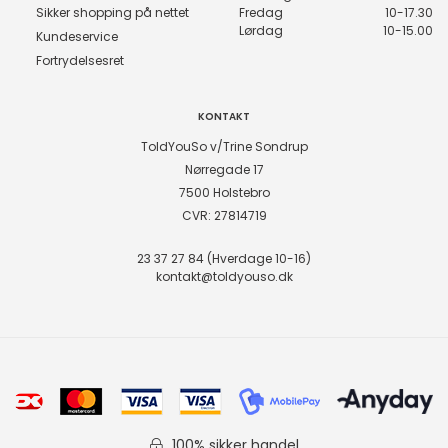
Sikker shopping på nettet
Fredag
10-17.30
Lørdag
10-15.00
Kundeservice
Fortrydelsesret
KONTAKT
ToldYouSo v/Trine Sondrup
Nørregade 17
7500 Holstebro
CVR: 27814719
23 37 27 84 (Hverdage 10-16)
kontakt@toldyouso.dk
100% sikker handel