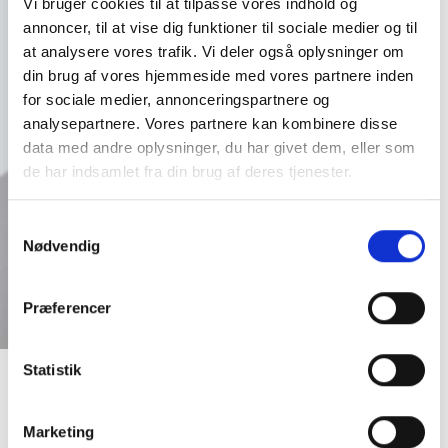
Vi bruger cookies til at tilpasse vores indhold og
annoncer, til at vise dig funktioner til sociale medier og til
at analysere vores trafik. Vi deler også oplysninger om
din brug af vores hjemmeside med vores partnere inden
for sociale medier, annonceringspartnere og
analysepartnere. Vores partnere kan kombinere disse
data med andre oplysninger, du har givet dem, eller som
de har indsamlet fra din brug af deres tjenester.
Samtykkevalg
Nødvendig
Præferencer
Statistik
Adidas Cap IL4851 White
DKK
180,00
Marketing