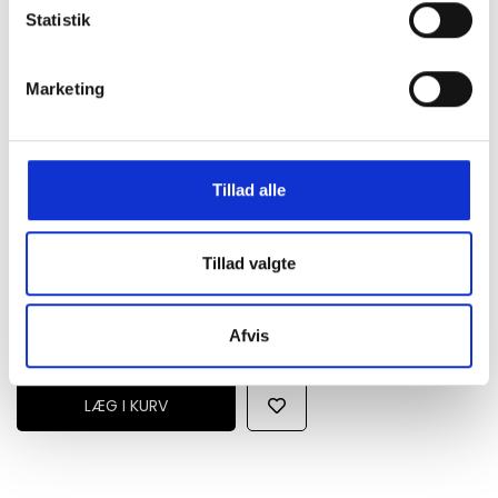
Statistik
Alis jeans med brodering foran.
Marketing
UNISEX
100% Bomuld
Modellen er 168 cm og er fotograferet i str 30
NB! Voksenstørrelser
Tillad alle
alif26002
Tillad valgte
Afvis