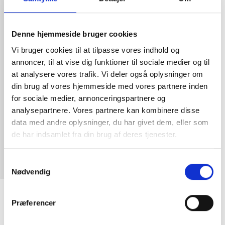
Denne hjemmeside bruger cookies
Vi bruger cookies til at tilpasse vores indhold og
annoncer, til at vise dig funktioner til sociale medier og til
at analysere vores trafik. Vi deler også oplysninger om
din brug af vores hjemmeside med vores partnere inden
for sociale medier, annonceringspartnere og
analysepartnere. Vores partnere kan kombinere disse
data med andre oplysninger, du har givet dem, eller som
de har indsamlet fra din brug af deres tjenester.
Samtykkevalg
Nødvendig
Alis Bam Wide Fit Jeans w/Embroidery
Faded Sand
Præferencer
DKK
750,00
1.200,00