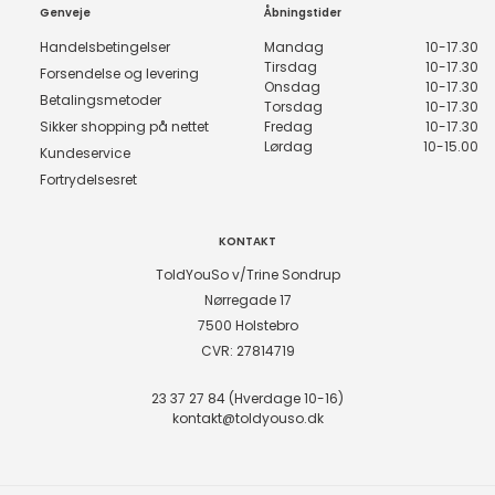
Genveje
Åbningstider
Handelsbetingelser
Mandag
10-17.30
Tirsdag
10-17.30
Forsendelse og levering
Onsdag
10-17.30
Betalingsmetoder
Torsdag
10-17.30
Sikker shopping på nettet
Fredag
10-17.30
Lørdag
10-15.00
Kundeservice
Fortrydelsesret
KONTAKT
ToldYouSo v/Trine Sondrup
Nørregade 17
7500 Holstebro
CVR: 27814719
23 37 27 84 (Hverdage 10-16)
kontakt@toldyouso.dk