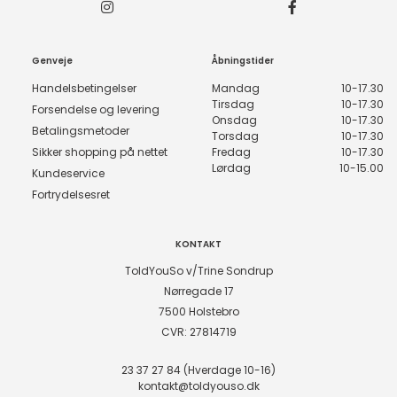
Genveje
Åbningstider
Handelsbetingelser
Mandag
10-17.30
Tirsdag
10-17.30
Forsendelse og levering
Onsdag
10-17.30
Betalingsmetoder
Torsdag
10-17.30
Sikker shopping på nettet
Fredag
10-17.30
Lørdag
10-15.00
Kundeservice
Fortrydelsesret
KONTAKT
ToldYouSo v/Trine Sondrup
Nørregade 17
7500 Holstebro
CVR: 27814719
23 37 27 84 (Hverdage 10-16)
kontakt@toldyouso.dk