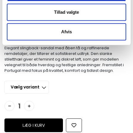
Håndlavet i Europa
Overdel: 100 % læder
Tillad valgte
Foring: 100 % læder
Indersål: 100 % læder
Mellemsål: 100 % læder
Ydersål: Thunit
Afvis
Hæltype: Stilet
Produktbeskrivelse
Elegant slingback-sandal med åben tå og raffinerede
remdetaljer, der tilfører et sofistikeret udtryk. Den slanke
stiletthæl giver et feminint og diskret løft, som gør modellen
velegnet til både hverdag og festlige anledninger. Fremstillet i
Portugal med fokus på kvalitet, komfort og tidløst design.