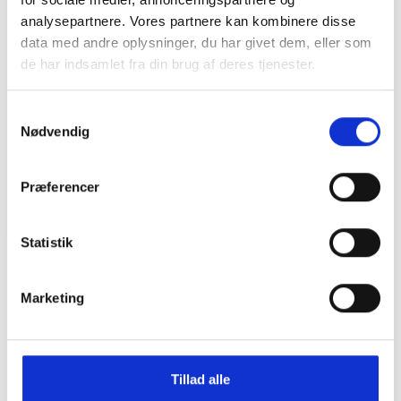
analysepartnere. Vores partnere kan kombinere disse
data med andre oplysninger, du har givet dem, eller som
de har indsamlet fra din brug af deres tjenester.
Samtykkevalg
Nødvendig
Præferencer
Statistik
Anonymous Carminho 40 Stiletto
Spotted Snake Calf White Sand
Marketing
DKK
1.600,00
Anonymous Carminho 40
Tillad alle
100% Certificeret Læder