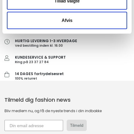
Tillad valgte
Afvis
GRATIS FRAGT PÅ KØB OVER 300,-
På ordre under er fragtprisen 29,-
HURTIG LEVERING 1-3 HVERDAGE
Ved bestilling inden kl. 16.00
KUNDESERVICE & SUPPORT
Ring på 23 37 27 84
14 DAGES fortrydelsesret
100% returret
Tilmeld dig fashion news
Bliv medlem nu, og få de nyeste trends i din indbakke
Tilmeld