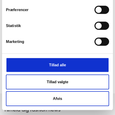
Præferencer
Statistik
Marketing
GRATIS FRAGT PÅ KØB OVER 300,-
På ordre under er fragtprisen 29,-
HURTIG LEVERING 1-3 HVERDAGE
Ved bestilling inden kl. 16.00
Tillad alle
KUNDESERVICE & SUPPORT
Ring på 23 37 27 84
Tillad valgte
14 DAGES fortrydelsesret
100% returret
Afvis
Tilmeld dig fashion news