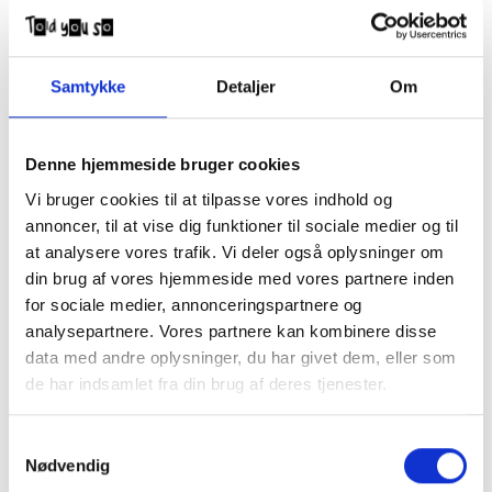
Samtykke
Detaljer
Om
Denne hjemmeside bruger cookies
Vi bruger cookies til at tilpasse vores indhold og
Butter Goods Flame Stitch Belt Black
annoncer, til at vise dig funktioner til sociale medier og til
DKK
380,00
at analysere vores trafik. Vi deler også oplysninger om
din brug af vores hjemmeside med vores partnere inden
for sociale medier, annonceringspartnere og
analysepartnere. Vores partnere kan kombinere disse
Butter Goods bælte
Onesize
data med andre oplysninger, du har givet dem, eller som
NB Voksenstørrelser.
de har indsamlet fra din brug af deres tjenester.
Samtykkevalg
Nødvendig