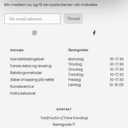
Bliv medlem nu, og få de nyeste trends i din indbakke
Tilmeld
Genveje
Åbningstider
Handelsbetingelser
Mandag
10-17.30
Tirsdag
10-17.30
Forsendelse og levering
Onsdag
10-17.30
Betalingsmetoder
Torsdag
10-17.30
Sikker shopping på nettet
Fredag
10-17.30
Lørdag
10-15.00
Kundeservice
Fortrydelsesret
KONTAKT
ToldYouSo v/Trine Sondrup
Nørregade 17