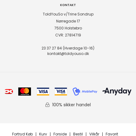
KONTAKT
ToldYouSo v/Trine Sondrup
Nørregade 17
7500 Holstebro
CVR: 27814719
23 37 27 84 (Hverdage 10-16)
kontakt@toldyouso.dk
100% sikker handel
Fortryd Køb
Kurv
Forside
Bestil
Vilkår
Favorit