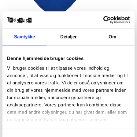
Calvin Klein Bikini Bralette 800402 Bobby
Samtykke
Detaljer
Om
Blue
DKK
450,00
Denne hjemmeside bruger cookies
Vi bruger cookies til at tilpasse vores indhold og
Calvin Klein bikini til junior pige.
annoncer, til at vise dig funktioner til sociale medier og til
at analysere vores trafik. Vi deler også oplysninger om
NB CK bikinier er SMÅ i størrelsen. Vælg evt et nummer større
end normalt.
din brug af vores hjemmeside med vores partnere inden
de udvider sig dog en del når de er våde!
for sociale medier, annonceringspartnere og
analysepartnere. Vores partnere kan kombinere disse
Calvin Klein Størrelses vejledning.:
data med andre oplysninger, du har givet dem, eller som
8-10 år = str. 10 år
10-12 år = str. 12 år
de har indsamlet fra din brug af deres tjenester.
12-14 år = str. 14 år
14-16 år = str. 16 år.
Samtykkevalg