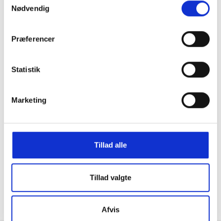
Nødvendig
Præferencer
Statistik
Marketing
GRATIS FRAGT PÅ KØB OVER 300,-
På ordre under er fragtprisen 29,-
Tillad alle
HURTIG LEVERING 1-3 HVERDAGE
Ved bestilling inden kl. 16.00
Tillad valgte
KUNDESERVICE & SUPPORT
Ring på 23 37 27 84
14 DAGES fortrydelsesret
Afvis
100% returret