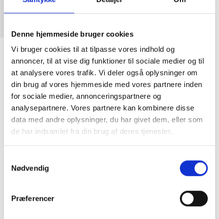
Denne hjemmeside bruger cookies
Vi bruger cookies til at tilpasse vores indhold og
Carhartt WIP Cap Delray Frosted Blue /
Wax
annoncer, til at vise dig funktioner til sociale medier og til
at analysere vores trafik. Vi deler også oplysninger om
DKK
450,00
din brug af vores hjemmeside med vores partnere inden
for sociale medier, annonceringspartnere og
analysepartnere. Vores partnere kan kombinere disse
Carhartt WIP kasket.
data med andre oplysninger, du har givet dem, eller som
One Size - Kan indstilles i nakken.
de har indsamlet fra din brug af deres tjenester.
100% Bomuld
Samtykkevalg
Nødvendig
Præferencer