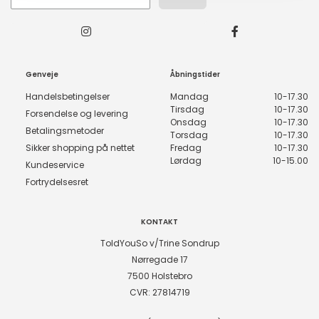
Genveje
Åbningstider
Handelsbetingelser
Mandag
10-17.30
Tirsdag
10-17.30
Forsendelse og levering
Onsdag
10-17.30
Betalingsmetoder
Torsdag
10-17.30
Sikker shopping på nettet
Fredag
10-17.30
Lørdag
10-15.00
Kundeservice
Fortrydelsesret
KONTAKT
ToldYouSo v/Trine Sondrup
Nørregade 17
7500 Holstebro
CVR: 27814719