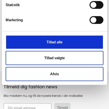
Statistik
Marketing
GRATIS FRAGT PÅ KØB OVER 300,-
På ordre under er fragtprisen 29,-
HURTIG LEVERING 1-3 HVERDAGE
Tillad alle
Ved bestilling inden kl. 16.00
KUNDESERVICE & SUPPORT
Ring på 23 37 27 84
Tillad valgte
14 DAGES fortrydelsesret
100% returret
Afvis
Tilmeld dig fashion news
Bliv medlem nu, og få de nyeste trends i din indbakke
Tilmeld