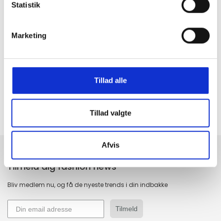
Statistik
Marketing
GRATIS FRAGT PÅ KØB OVER 300,-
På ordre under er fragtprisen 29,-
HURTIG LEVERING 1-3 HVERDAGE
Ved bestilling inden kl. 16.00
Tillad alle
KUNDESERVICE & SUPPORT
Ring på 23 37 27 84
Tillad valgte
14 DAGES fortrydelsesret
100% returret
Afvis
Tilmeld dig fashion news
Bliv medlem nu, og få de nyeste trends i din indbakke
Tilmeld