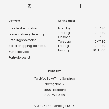
Genveje
Åbningstider
Handelsbetingelser
Mandag
10-17.30
Tirsdag
10-17.30
Forsendelse og levering
Onsdag
10-17.30
Betalingsmetoder
Torsdag
10-17.30
Sikker shopping på nettet
Fredag
10-17.30
Lørdag
10-15.00
Kundeservice
Fortrydelsesret
KONTAKT
ToldYouSo v/Trine Sondrup
Nørregade 17
7500 Holstebro
CVR: 27814719
23 37 27 84 (Hverdage 10-16)