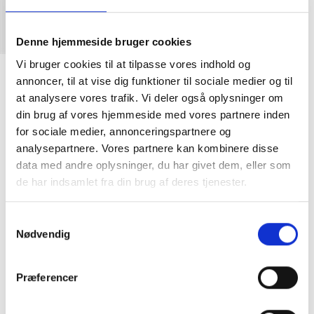
Denne hjemmeside bruger cookies
Vi bruger cookies til at tilpasse vores indhold og
Carhartt WIP Heart Key Chain Alloy Silver
annoncer, til at vise dig funktioner til sociale medier og til
DKK
125,00
at analysere vores trafik. Vi deler også oplysninger om
din brug af vores hjemmeside med vores partnere inden
for sociale medier, annonceringspartnere og
analysepartnere. Vores partnere kan kombinere disse
One size: 1.7 x 1.7 inch
Zinc alloy with shiny plating
data med andre oplysninger, du har givet dem, eller som
Embossed branding on front and back
de har indsamlet fra din brug af deres tjenester.
Samtykkevalg
Nødvendig
Præferencer