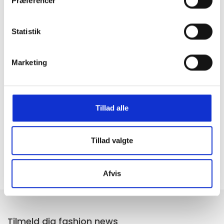
Præferencer
Statistik
Marketing
GRATIS FRAGT PÅ KØB OVER 300,-
På ordre under er fragtprisen 29,-
Tillad alle
HURTIG LEVERING 1-3 HVERDAGE
Ved bestilling inden kl. 16.00
Tillad valgte
KUNDESERVICE & SUPPORT
Ring på 23 37 27 84
Afvis
14 DAGES fortrydelsesret
100% returret
Tilmeld dig fashion news