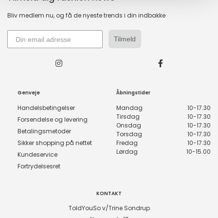
Bliv medlem nu, og få de nyeste trends i din indbakke
Tilmeld
Genveje
Åbningstider
Handelsbetingelser
Mandag
10-17.30
Tirsdag
10-17.30
Forsendelse og levering
Onsdag
10-17.30
Betalingsmetoder
Torsdag
10-17.30
Sikker shopping på nettet
Fredag
10-17.30
Lørdag
10-15.00
Kundeservice
Fortrydelsesret
KONTAKT
ToldYouSo v/Trine Sondrup