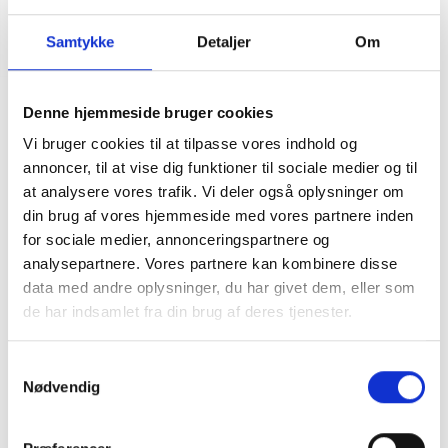
Samtykke
Detaljer
Om
Carhartt WIP Jeans Landon Blue Heavy
Denne hjemmeside bruger cookies
Stone Washed
Vi bruger cookies til at tilpasse vores indhold og
DKK
950,00
annoncer, til at vise dig funktioner til sociale medier og til
at analysere vores trafik. Vi deler også oplysninger om
din brug af vores hjemmeside med vores partnere inden
Carhartt WIP jeans Landon Heavy Stone washed.
for sociale medier, annonceringspartnere og
Relaxed/baggy fit med let tapered fit i underbenet
analysepartnere. Vores partnere kan kombinere disse
100% Bomuld
data med andre oplysninger, du har givet dem, eller som
NB Voksen størrelser.
de har indsamlet fra din brug af deres tjenester.
Modellen er 15 år / 176 cm høj og har str. 29 på.
Se vores udvalg af
Carhartt bukser
Samtykkevalg
Nødvendig