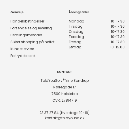
Genveje
Åbningstider
Handelsbetingelser
Mandag
10-17.30
Tirsdag
10-17.30
Forsendelse og levering
Onsdag
10-17.30
Betalingsmetoder
Torsdag
10-17.30
Sikker shopping på nettet
Fredag
10-17.30
Lørdag
10-15.00
Kundeservice
Fortrydelsesret
KONTAKT
ToldYouSo v/Trine Sondrup
Nørregade 17
7500 Holstebro
CVR: 27814719
23 37 27 84 (Hverdage 10-16)
kontakt@toldyouso.dk