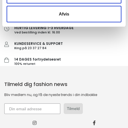
GRATIS FRAGT PÅ KØB OVER 300,-
Afvis
På ordre under er fragtprisen 29,-
HURTIG LEVERING 1-3 HVERDAGE
Ved bestilling inden kl. 16.00
KUNDESERVICE & SUPPORT
Ring på 23 37 27 84
14 DAGES fortrydelsesret
100% returret
Tilmeld dig fashion news
Bliv medlem nu, og få de nyeste trends i din indbakke
Tilmeld