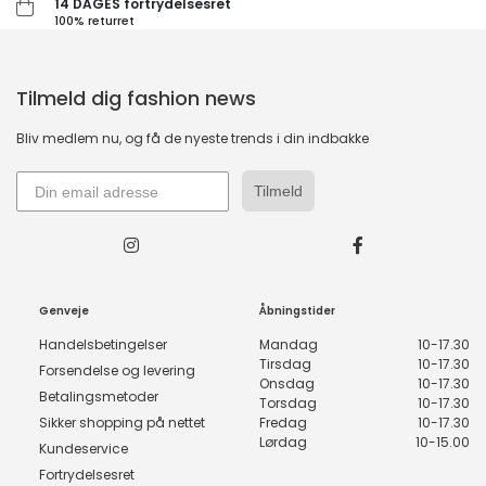
14 DAGES fortrydelsesret
100% returret
Tilmeld dig fashion news
Bliv medlem nu, og få de nyeste trends i din indbakke
Tilmeld
Genveje
Åbningstider
Handelsbetingelser
Mandag
10-17.30
Tirsdag
10-17.30
Forsendelse og levering
Onsdag
10-17.30
Betalingsmetoder
Torsdag
10-17.30
Sikker shopping på nettet
Fredag
10-17.30
Lørdag
10-15.00
Kundeservice
Fortrydelsesret