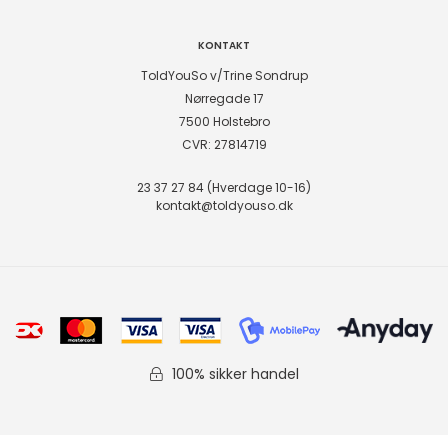
KONTAKT
ToldYouSo v/Trine Sondrup
Nørregade 17
7500 Holstebro
CVR: 27814719
23 37 27 84 (Hverdage 10-16)
kontakt@toldyouso.dk
100% sikker handel