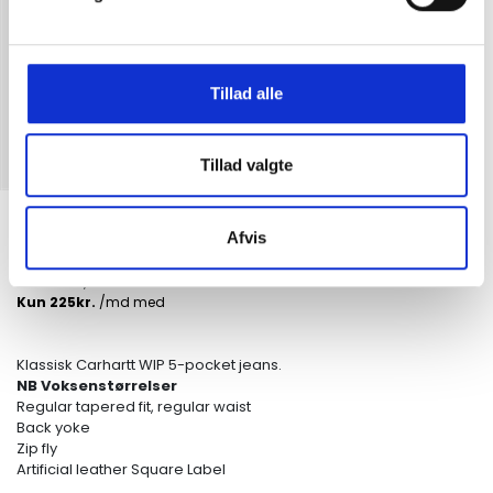
Tillad alle
Tillad valgte
Carhartt WIP Pants Aaron Blue Stone
Afvis
Bleached
DKK
900,00
Klassisk Carhartt WIP 5-pocket jeans.
NB Voksenstørrelser
Regular tapered fit, regular waist
Back yoke
Zip fly
Artificial leather Square Label