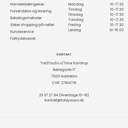
Handelsbetingelser
Mandag
10-17.30
Tirsdag
10-17.30
Forsendelse og levering
Onsdag
10-17.30
Betalingsmetoder
Torsdag
10-17.30
Sikker shopping på nettet
Fredag
10-17.30
Lørdag
10-15.00
Kundeservice
Fortrydelsesret
KONTAKT
ToldYouSo v/Trine Sondrup
Nørregade 17
7500 Holstebro
CVR: 27814719
23 37 27 84 (Hverdage 10-16)
kontakt@toldyouso.dk