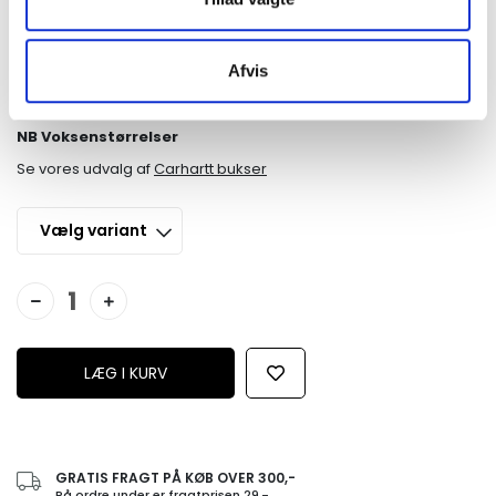
Loose fit, regular waist
Front pleats
Leg welt pocket
Afvis
Zip fly
Square Label
NB Voksenstørrelser
Se vores udvalg af
Carhartt bukser
GRATIS FRAGT PÅ KØB OVER 300,-
På ordre under er fragtprisen 29,-