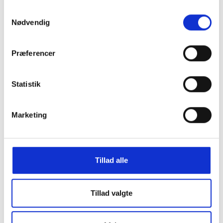
XL: 105 cm
Samtykkevalg
XXL: 115 cm
Nødvendig
Præferencer
Statistik
Marketing
GRATIS FRAGT PÅ KØB OVER 300,-
Tillad alle
På ordre under er fragtprisen 29,-
HURTIG LEVERING 1-3 HVERDAGE
Ved bestilling inden kl. 16.00
Tillad valgte
KUNDESERVICE & SUPPORT
Ring på 23 37 27 84