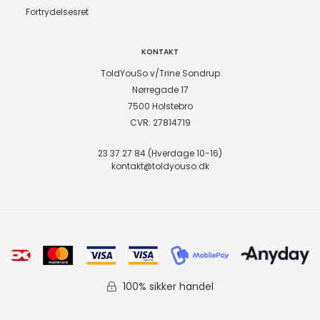
Fortrydelsesret
KONTAKT
ToldYouSo v/Trine Sondrup
Nørregade 17
7500 Holstebro
CVR: 27814719
23 37 27 84 (Hverdage 10-16)
kontakt@toldyouso.dk
100% sikker handel