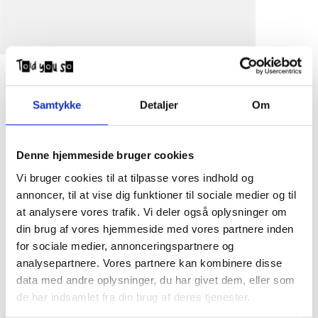
Carhartt WIP Script belt Studs Black /
Silver
Samtykke
Detaljer
Om
DKK
850,00
Denne hjemmeside bruger cookies
Carhartt WIP nittebælte.
Vi bruger cookies til at tilpasse vores indhold og
NB Voksenstørrelser.
100% Leather
annoncer, til at vise dig funktioner til sociale medier og til
4 cm / 1.6 inch
at analysere vores trafik. Vi deler også oplysninger om
Nickel-free metal buckle
din brug af vores hjemmeside med vores partnere inden
Studded design
for sociale medier, annonceringspartnere og
Made in Italy
Comes in box
analysepartnere. Vores partnere kan kombinere disse
XS: 80 cm
data med andre oplysninger, du har givet dem, eller som
S: 85 cm
de har indsamlet fra din brug af deres tjenester.
M: 90 cm
L: 95 cm