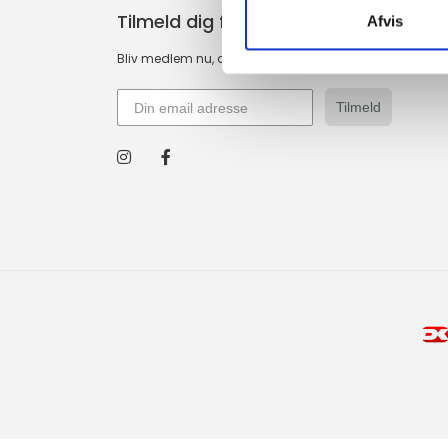
Tilmeld dig fashion news
Afvis
Bliv medlem nu, og få de nyeste trends i din indbakke
Tilmeld