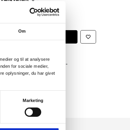
Om
 medier og til at analysere
GRATIS FRAGT PÅ KØB OVER 300,-
nden for sociale medier,
På ordre under er fragtprisen 29,-
e oplysninger, du har givet
HURTIG LEVERING 1-3 HVERDAGE
Ved bestilling inden kl. 16.00
KUNDESERVICE & SUPPORT
Ring på 23 37 27 84
Marketing
14 DAGES fortrydelsesret
100% returret