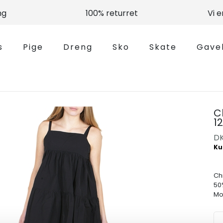
ng
100% returret
Vi 
s
Pige
Dreng
Sko
Skate
Gave
C
12
D
Chr
50
Mod