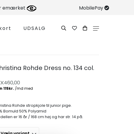
er emærket
MobilePay
kort
UDSALG
hristina Rohde Dress no. 134 col.
KK
460,00
istina Rohde stropkjole til junior pige.
% Bomuld 50% Polyamid
ellen er 16 år / 168 cm høj og har str. 14 på.