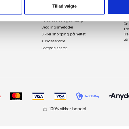
Genveje
Åbn
Tillad valgte
Handelsbetingelser
Ma
Ti
Forsendelse og levering
On
Betalingsmetoder
To
Sikker shopping på nettet
Fr
Lø
Kundeservice
Fortrydelsesret
100% sikker handel