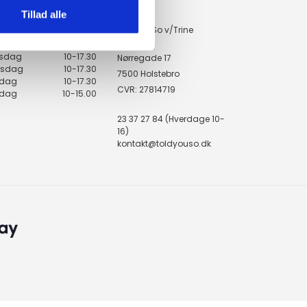
KONTAKT
ingstider
Tillad alle
ToldYouSo v/Trine
ndag
10-17.30
Sondrup
rsdag
10-17.30
sdag
10-17.30
Nørregade 17
rsdag
10-17.30
7500 Holstebro
edag
10-17.30
CVR: 27814719
rdag
10-15.00
23 37 27 84 (Hverdage 10-
16)
kontakt@toldyouso.dk