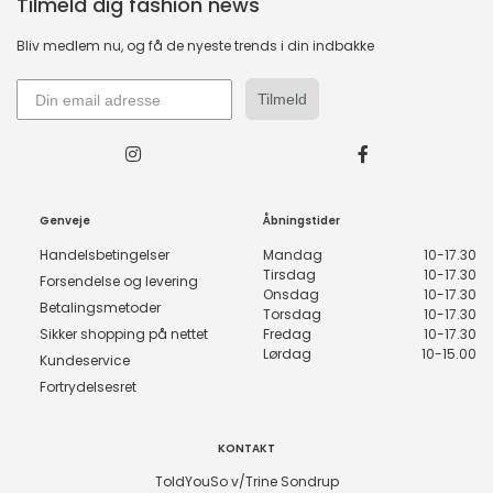
Tilmeld dig fashion news
Bliv medlem nu, og få de nyeste trends i din indbakke
Tilmeld
Genveje
Åbningstider
Handelsbetingelser
Mandag
10-17.30
Tirsdag
10-17.30
Forsendelse og levering
Onsdag
10-17.30
Betalingsmetoder
Torsdag
10-17.30
Sikker shopping på nettet
Fredag
10-17.30
Lørdag
10-15.00
Kundeservice
Fortrydelsesret
KONTAKT
ToldYouSo v/Trine Sondrup