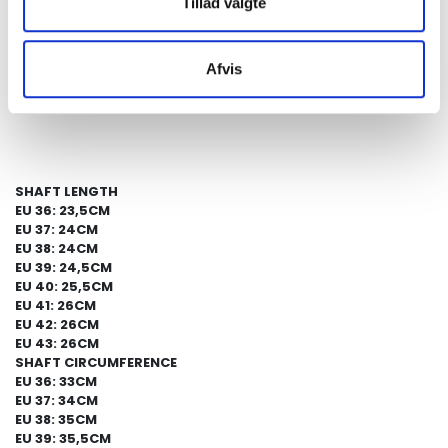
Tillad valgte
hvert par unikt. Escovado-læderet er lavet af de bedste portug
garverier med optimalt håndværk.

100% læder.

Afvis
Størrelsessvarende, men hvis du er mellem størrelserne, bør du
op.

SHAFT LENGTH
EU 36: 23,5CM
EU 37: 24CM
EU 38: 24CM
EU 39: 24,5CM
EU 40: 25,5CM
EU 41: 26CM
EU 42: 26CM
EU 43: 26CM
SHAFT CIRCUMFERENCE
EU 36: 33CM
EU 37: 34CM
EU 38: 35CM
EU 39: 35,5CM