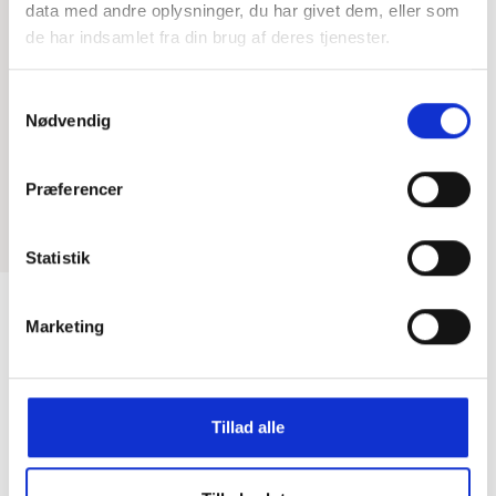
data med andre oplysninger, du har givet dem, eller som
de har indsamlet fra din brug af deres tjenester.
Samtykkevalg
Nødvendig
Præferencer
Statistik
DICO støvler Julia light tan
Marketing
DKK
1.950,00
Tillad alle
 Julia Gaucho-støvle er en ikonisk støvler, første gang lavet 
Julia er lavet af naturligt læder med Escovado-finish, som har
af Dicoś signaturmaterialer i to årtier. Escovado-læderet give
 look. Alle støvler har små forskelle i tekstur og farve, og d