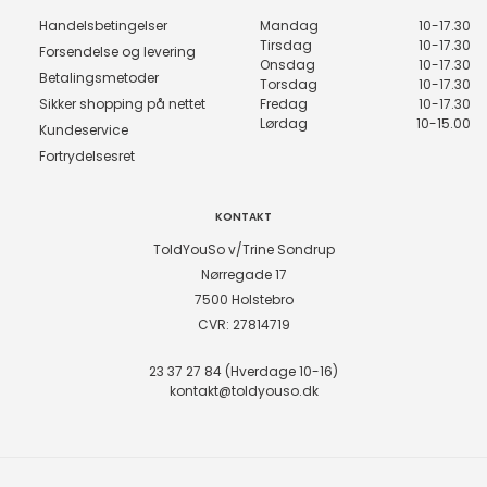
Handelsbetingelser
Mandag
10-17.30
Tirsdag
10-17.30
Forsendelse og levering
Onsdag
10-17.30
Betalingsmetoder
Torsdag
10-17.30
Sikker shopping på nettet
Fredag
10-17.30
Lørdag
10-15.00
Kundeservice
Fortrydelsesret
KONTAKT
ToldYouSo v/Trine Sondrup
Nørregade 17
7500 Holstebro
CVR: 27814719
23 37 27 84 (Hverdage 10-16)
kontakt@toldyouso.dk