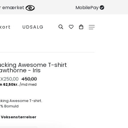
er emærket
MobilePay
kort
UDSALG
ucking Awesome T-shirt
awthorne - Iris
KK
250,00
450,00
cking Awesome T-shirt.
0% Bomuld
 Voksenstørrelser