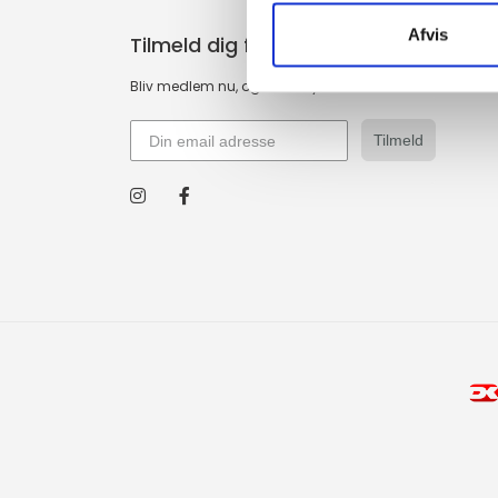
Afvis
Tilmeld dig fashion news
Bliv medlem nu, og få de nyeste trends i din indbakke
Tilmeld