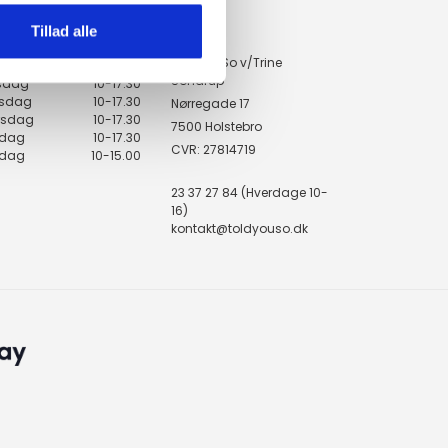
Tillad alle
KONTAKT
ingstider
ToldYouSo v/Trine
ndag
10-17.30
Sondrup
rsdag
10-17.30
sdag
10-17.30
Nørregade 17
rsdag
10-17.30
7500 Holstebro
edag
10-17.30
CVR: 27814719
rdag
10-15.00
23 37 27 84 (Hverdage 10-
16)
kontakt@toldyouso.dk