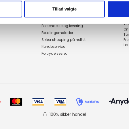
Tillad valgte
Genveje
Åbn
Handelsbetingelser
Ma
Ti
Forsendelse og levering
On
Betalingsmetoder
To
Sikker shopping på nettet
Fr
Lø
Kundeservice
Fortrydelsesret
100% sikker handel