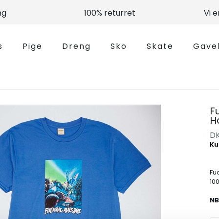
ng
100% returret
Vi 
s
Pige
Dreng
Sko
Skate
Gave
F
H
D
Fu
10
NB