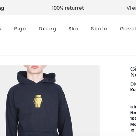
ng
100% returret
Vi 
s
Pige
Dreng
Sko
Skate
Gave
G
N
D
Gi
Na
10
Mo
12