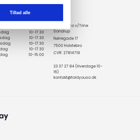
Tillad alle
KONTAKT
ingstider
ToldYouSo v/Trine
ndag
10-17.30
Sondrup
rsdag
10-17.30
sdag
10-17.30
Nørregade 17
rsdag
10-17.30
7500 Holstebro
edag
10-17.30
CVR: 27814719
rdag
10-15.00
23 37 27 84 (Hverdage 10-
16)
kontakt@toldyouso.dk