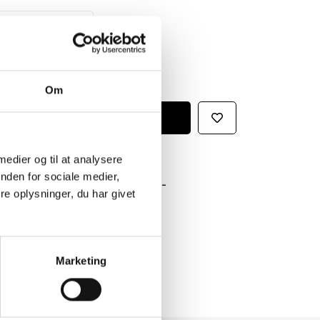
Om
 medier og til at analysere
nden for sociale medier,
GRATIS FRAGT PÅ KØB OVER 300,-
e oplysninger, du har givet
På ordre under er fragtprisen 29,-
HURTIG LEVERING 1-3 HVERDAGE
Ved bestilling inden kl. 16.00
Marketing
KUNDESERVICE & SUPPORT
Ring på 23 37 27 84
14 DAGES fortrydelsesret
100% returret