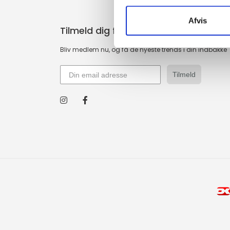
Afvis
Tilmeld dig fashion news
Bliv medlem nu, og få de nyeste trends i din indbakke
Tilmeld