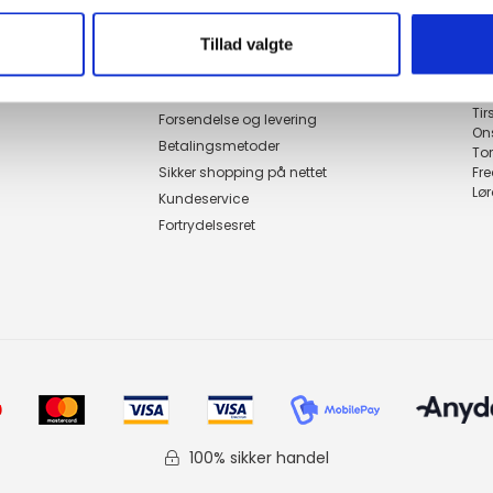
Tillad valgte
Genveje
Åbn
Handelsbetingelser
Ma
Ti
Forsendelse og levering
On
Betalingsmetoder
To
Sikker shopping på nettet
Fr
Lø
Kundeservice
Fortrydelsesret
100% sikker handel