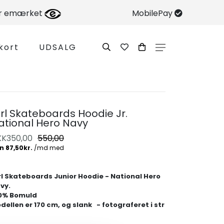
er emærket
MobilePay
kort
UDSALG
irl Skateboards Hoodie Jr.
ational Hero Navy
KK
350,00
550,00
rl Skateboards Junior Hoodie - National Hero
vy.
0% Bomuld
dellen er 170 cm, og slank - fotograferet i str