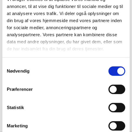
annoncer, til at vise dig funktioner til sociale medier og til
at analysere vores trafik. Vi deler også oplysninger om
din brug af vores hjemmeside med vores partnere inden
for sociale medier, annonceringspartnere og
analysepartnere. Vores partnere kan kombinere disse
data med andre oplysninger, du har givet dem, eller som
de har indsamlet fra din brug af deres tjenester.
Samtykkevalg
Nødvendig
GRATIS FRAGT PÅ KØB OVER 300,-
På ordre under er fragtprisen 29,-
Præferencer
HURTIG LEVERING 1-3 HVERDAGE
Ved bestilling inden kl. 16.00
Statistik
KUNDESERVICE & SUPPORT
Ring på 23 37 27 84
14 DAGES fortrydelsesret
Marketing
100% returret