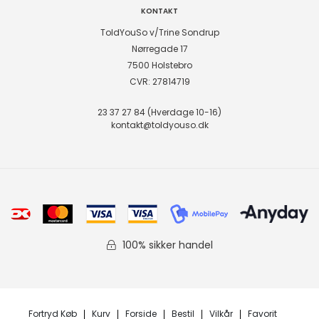
KONTAKT
ToldYouSo v/Trine Sondrup
Nørregade 17
7500 Holstebro
CVR: 27814719
23 37 27 84 (Hverdage 10-16)
kontakt@toldyouso.dk
100% sikker handel
Fortryd Køb
Kurv
Forside
Bestil
Vilkår
Favorit