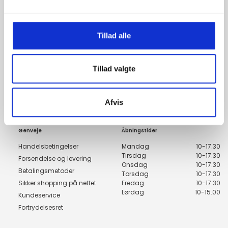
Tilmeld dig fashion news
Tillad alle
Bliv medlem nu, og få de nyeste trends i din indbakke
Tillad valgte
Tilmeld
Afvis
Genveje
Åbningstider
Handelsbetingelser
Mandag
10-17.30
Tirsdag
10-17.30
Forsendelse og levering
Onsdag
10-17.30
Betalingsmetoder
Torsdag
10-17.30
Sikker shopping på nettet
Fredag
10-17.30
Lørdag
10-15.00
Kundeservice
Fortrydelsesret