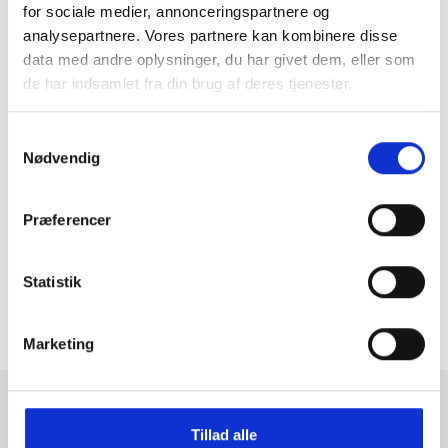
for sociale medier, annonceringspartnere og
analysepartnere. Vores partnere kan kombinere disse
data med andre oplysninger, du har givet dem, eller som
de har indsamlet fra din brug af deres tjenester.
Samtykkevalg
Nødvendig
GRATIS FRAGT PÅ KØB OVER 300,-
På ordre under er fragtprisen 29,-
Præferencer
HURTIG LEVERING 1-3 HVERDAGE
Ved bestilling inden kl. 16.00
Statistik
KUNDESERVICE & SUPPORT
Ring på 23 37 27 84
Marketing
14 DAGES fortrydelsesret
100% returret
Tilmeld dig fashion news
Tillad alle