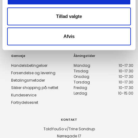
Bliv medlem nu, og få de nyeste trends i din indbakke
Tillad valgte
Tilmeld
Afvis
Genveje
Åbningstider
Handelsbetingelser
Mandag
10-17.30
Tirsdag
10-17.30
Forsendelse og levering
Onsdag
10-17.30
Betalingsmetoder
Torsdag
10-17.30
Sikker shopping på nettet
Fredag
10-17.30
Lørdag
10-15.00
Kundeservice
Fortrydelsesret
KONTAKT
ToldYouSo v/Trine Sondrup
Nørregade 17