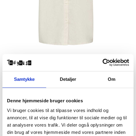
Grunt Shirt Vap Linen 2424-703 Sand
DKK
125,00
350,00
Samtykke
Detaljer
Om
Grunt hør skjorte til junior dreng.
Quality:
Denne hjemmeside bruger cookies
50% Viscose, 30% Linen, 20% Polyester
Vi bruger cookies til at tilpasse vores indhold og
annoncer, til at vise dig funktioner til sociale medier og til
at analysere vores trafik. Vi deler også oplysninger om
din brug af vores hjemmeside med vores partnere inden