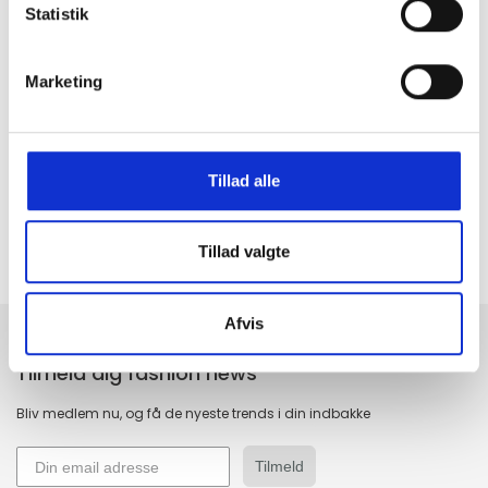
Statistik
Marketing
GRATIS FRAGT PÅ KØB OVER 300,-
På ordre under er fragtprisen 29,-
HURTIG LEVERING 1-3 HVERDAGE
Ved bestilling inden kl. 16.00
Tillad alle
KUNDESERVICE & SUPPORT
Ring på 23 37 27 84
Tillad valgte
14 DAGES fortrydelsesret
100% returret
Afvis
Tilmeld dig fashion news
Bliv medlem nu, og få de nyeste trends i din indbakke
Tilmeld