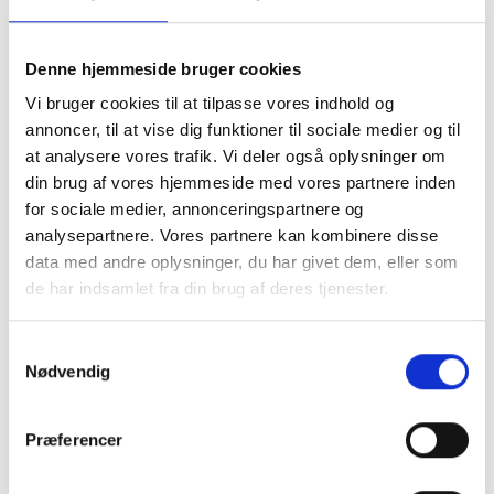
Denne hjemmeside bruger cookies
Vi bruger cookies til at tilpasse vores indhold og
Grunt Top Payton Stripe 2213-402 Purple
annoncer, til at vise dig funktioner til sociale medier og til
at analysere vores trafik. Vi deler også oplysninger om
DKK
100,00
200,00
din brug af vores hjemmeside med vores partnere inden
for sociale medier, annonceringspartnere og
analysepartnere. Vores partnere kan kombinere disse
Grunt top til junior pige.
data med andre oplysninger, du har givet dem, eller som
100% Bomuld
Modellen er 18 år /168 cm høj og har str. 16 på.
de har indsamlet fra din brug af deres tjenester.
Samtykkevalg
Nødvendig
Præferencer