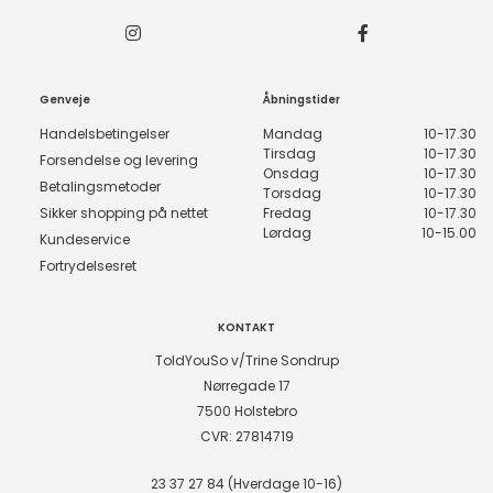
Genveje
Åbningstider
Handelsbetingelser
Mandag
10-17.30
Tirsdag
10-17.30
Forsendelse og levering
Onsdag
10-17.30
Betalingsmetoder
Torsdag
10-17.30
Sikker shopping på nettet
Fredag
10-17.30
Lørdag
10-15.00
Kundeservice
Fortrydelsesret
KONTAKT
ToldYouSo v/Trine Sondrup
Nørregade 17
7500 Holstebro
CVR: 27814719
23 37 27 84 (Hverdage 10-16)