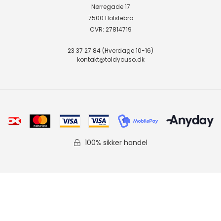
Nørregade 17
7500 Holstebro
CVR: 27814719
23 37 27 84 (Hverdage 10-16)
kontakt@toldyouso.dk
100% sikker handel
Fortryd Køb
Kurv
Forside
Bestil
Vilkår
Favorit
Denmark