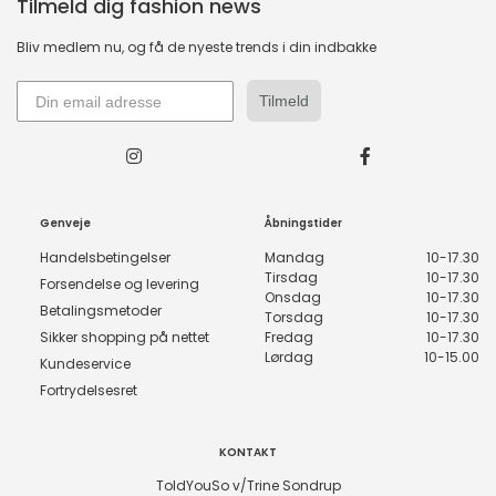
Tilmeld dig fashion news
Bliv medlem nu, og få de nyeste trends i din indbakke
Tilmeld
Genveje
Åbningstider
Handelsbetingelser
Mandag
10-17.30
Tirsdag
10-17.30
Forsendelse og levering
Onsdag
10-17.30
Betalingsmetoder
Torsdag
10-17.30
Sikker shopping på nettet
Fredag
10-17.30
Lørdag
10-15.00
Kundeservice
Fortrydelsesret
KONTAKT
ToldYouSo v/Trine Sondrup