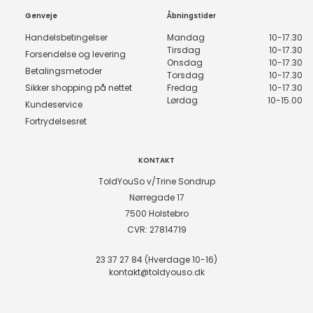
Genveje
Åbningstider
Handelsbetingelser
Mandag
10-17.30
Tirsdag
10-17.30
Forsendelse og levering
Onsdag
10-17.30
Betalingsmetoder
Torsdag
10-17.30
Sikker shopping på nettet
Fredag
10-17.30
Lørdag
10-15.00
Kundeservice
Fortrydelsesret
KONTAKT
ToldYouSo v/Trine Sondrup
Nørregade 17
7500 Holstebro
CVR: 27814719
23 37 27 84 (Hverdage 10-16)
kontakt@toldyouso.dk