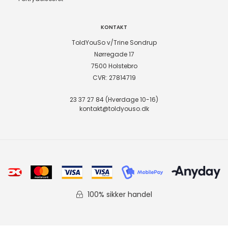
KONTAKT
ToldYouSo v/Trine Sondrup
Nørregade 17
7500 Holstebro
CVR: 27814719
23 37 27 84 (Hverdage 10-16)
kontakt@toldyouso.dk
100% sikker handel