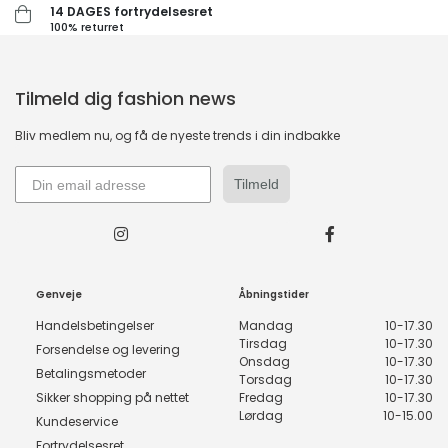
14 DAGES fortrydelsesret
100% returret
Tilmeld dig fashion news
Bliv medlem nu, og få de nyeste trends i din indbakke
Tilmeld
Genveje
Åbningstider
Handelsbetingelser
Mandag
10-17.30
Tirsdag
10-17.30
Forsendelse og levering
Onsdag
10-17.30
Betalingsmetoder
Torsdag
10-17.30
Sikker shopping på nettet
Fredag
10-17.30
Lørdag
10-15.00
Kundeservice
Fortrydelsesret