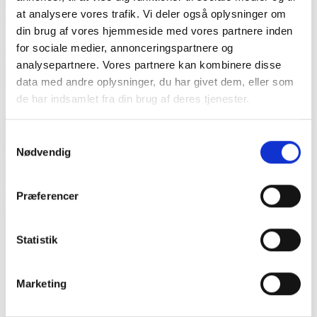
at analysere vores trafik. Vi deler også oplysninger om
din brug af vores hjemmeside med vores partnere inden
for sociale medier, annonceringspartnere og
analysepartnere. Vores partnere kan kombinere disse
data med andre oplysninger, du har givet dem, eller som
de har indsamlet fra din brug af deres tjenester.
Samtykkevalg
Nødvendig
Præferencer
Lost Boys The Snoafer Brown
Statistik
DKK
1.000,00
1.600,00
Marketing